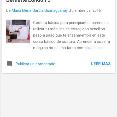
Bernette London 5
d
De
Maria Elena Garcia Guanaguanay
diciembre 08, 2016
a
s
Costura básica para principiantes aprende a
utilizar tu máquina de coser, con sencillos
paso a paso que te enseñaremos en este
curso básico de costura. Aprender a coser a
máquina no es una tarea complicada basta
con tener las ganas y lógicamente na
máquina de coser. Invierte en una máquina
LEER MÁS
Publicar un comentario
de buena calidad que sea básica pero no
desechable.