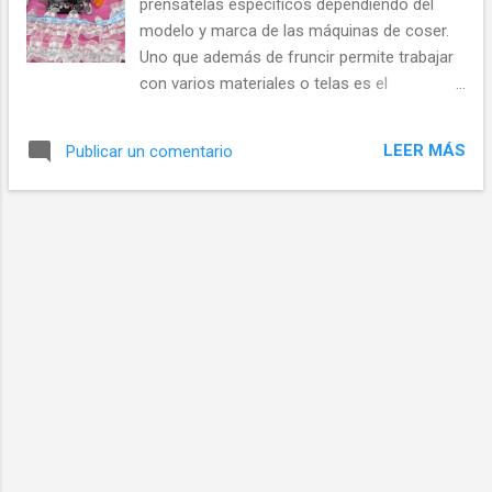
prensatelas específicos dependiendo del
adaptarlos. No en todas las máquinas de
modelo y marca de las máquinas de coser.
coser funciona de la misma forma y en unas
Uno que además de fruncir permite trabajar
la costura resulta más prolija que en otras.
con varios materiales o telas es el
Quizás le interese saber: ¿Cómo descargar
Prensatelas fruncidor, conocido en
nuestro patrones de costura gratuitos? Lo
Venezuela como Rufler o ruchador, en
que debe saber antes de empezar: Para
LEER MÁS
Publicar un comentario
México dobladillador por ejemplo. Antes ya
lograr más o menos fruncido dependerá de
habíamos visto: Partes y recomendaciones
cuánta tensión le de al hilo superior, menos
de uso Pliegues pequeños de diferentes
tensión menos fruncido,...
anchos En el video que mostramos más
adelante aprenderemos cómo aplicar una
cinta de organza de 5 cm bajo una cinta de
pasamanería de 8mm de ancho. En esta
ocasión utilizaremos las siguientes partes
del prensatelas: Guía superior (J) Guía
inferior (K) Pasar las cintas por cualquiera de
estas dos guías nos garantiza obtener una
costura de unión precisa. En la guía superior
(J) nos resultará una costura justa sobre el