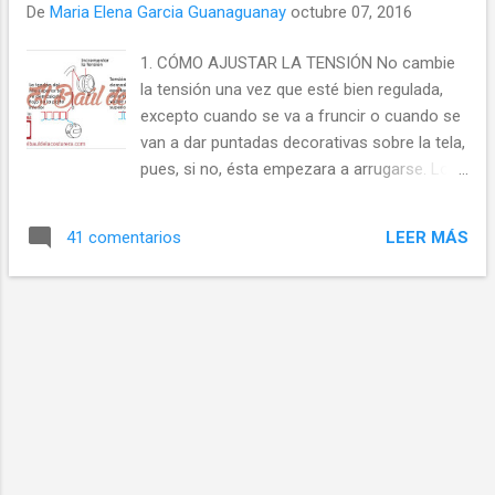
De
Maria Elena Garcia Guanaguanay
octubre 07, 2016
tenemos las manos muy pequeñas cuestan
25 US$ y adicionalmente las puede
1. CÓMO AJUSTAR LA TENSIÓN No cambie
personalizar según el uso que le vaya a dar
la tensión una vez que esté bien regulada,
con hojas aserradas o redondas.
excepto cuando se va a fruncir o cuando se
van a dar puntadas decorativas sobre la tela,
pues, si no, ésta empezara a arrugarse. Los
puntos irregulares o sueltos y las arrugas en
la tela son causados por una tensión
LEER MÁS
41 comentarios
desajustada. Si aparecen en la parte superior
de la tea, es señal de que la tensión inferior
está desajustada y viceversa. Al ajustar la
tensión, empiece siempre por el tornillo que
regula la superior, que se encuentra encima
de la aguja (en la mayoría de las máquinas).
La tensión inferior sólo se debe ajustar
como último recurso, pues es difícil de
hacer. Para ajustar la tensión, siga las
instrucciones del manual de su máquina. Si