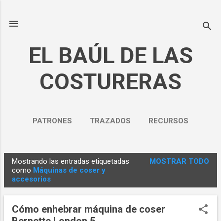
Ir al contenido principal
EL BAÚL DE LAS
COSTURERAS
PATRONES
TRAZADOS
RECURSOS
NOSOTROS
MÁS…
Mostrando las entradas etiquetadas
MOSTRAR TODO
POLÍTICA DE PRIVACIDAD
E
como
Máquinas de coser y
accesorios
n
t
r
Cómo enhebrar máquina de coser
a