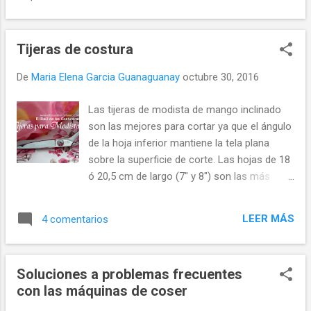
Tijeras de costura
De
Maria Elena Garcia Guanaguanay
octubre 30, 2016
Las tijeras de modista de mango inclinado
son las mejores para cortar ya que el ángulo
de la hoja inferior mantiene la tela plana
sobre la superficie de corte. Las hojas de 18
ó 20,5 cm de largo (7" y 8") son las más
populares, no obstante, se consiguen de
longitudes de 6" y hasta 12" (15,24 y 30,48
LEER MÁS
4 comentarios
cm respectivamente). Elija la longitud de la
hoja conveniente para el tamaño de su
mano y comodidad. También existen
Soluciones a problemas frecuentes
modelos para zurdos. En la fotografía tijeras
con las máquinas de coser
de modista de 6" de la marca +Famore
Cutlery modelo 726 ideal para quienes