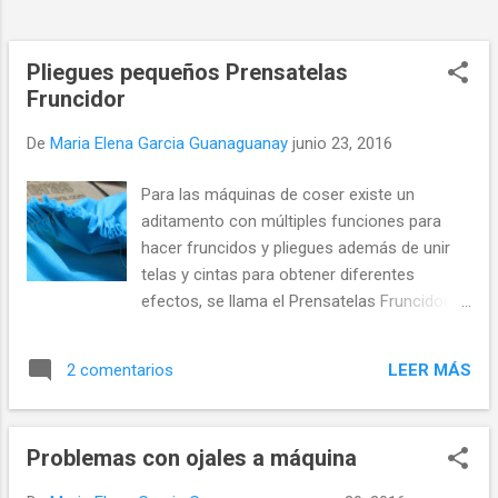
borde derecho de la cinta, mientras que en la
guía inferior (K) podemos manipular para
hacerla justo al centro. Al igual que en el
Pliegues pequeños Prensatelas
tutorial anterior trabajamos...
Fruncidor
De
Maria Elena Garcia Guanaguanay
junio 23, 2016
Para las máquinas de coser existe un
aditamento con múltiples funciones para
hacer fruncidos y pliegues además de unir
telas y cintas para obtener diferentes
efectos, se llama el Prensatelas Fruncidor
su nombre en inglés Ruffler Foot
Attachment. Entre sus funciones están:
LEER MÁS
2 comentarios
Pliegues cada 1, 6 o 12 puntadas Fruncidos
Unir dos telas mientras se frunce una Unir
dos telas mientras una se frunce y al mismo
Problemas con ojales a máquina
tiempo tapar la unión con una cinta
decorativa. En un tutorial anterior vimos