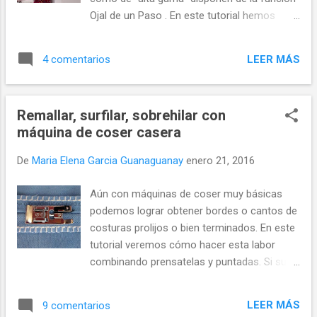
Ojal de un Paso . En este tutorial hemos
utilizado una máquina de coser multipunto
Bernette modelo London 5 de la casa
LEER MÁS
4 comentarios
Bernina que además de sus 28 puntadas
diferentes y su enhebrador semiautomático
cuenta con la función de Ojal en un paso.
Remallar, surfilar, sobrehilar con
Con la función Ojal en un Paso no hay más
máquina de coser casera
que seleccionar la puntada de ojal y con
pocos ajustes de la máquina cose siguiendo
De
Maria Elena Garcia Guanaguanay
enero 21, 2016
los 4 tiempos automáticamente, que en
máquinas más básicas se hacen de forma
Aún con máquinas de coser muy básicas
manual. Adicionalmente esta máquina trae
podemos lograr obtener bordes o cantos de
en sus accesorios el prensatelas con carro
costuras prolijos o bien terminados. En este
guía para coser ojales que cuenta con
tutorial veremos cómo hacer esta labor
medidor de botón para coser ojales con
combinando prensatelas y puntadas. Si su
medidas exactas. Antes de confeccionar los
máquina no cuenta con puntadas zigzag ,
ojales, tenga en cuenta lo siguiente: Las
puede recurrir al surfilado tipo Hong Kong
zonas donde se coserán los ojales deben
LEER MÁS
9 comentarios
considerado en la alta costura como el