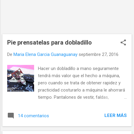
aún tiene problemas con la tensión,
comprueba si está utilizando el hilo
adecuado a la tela, si la aguja está colocada
correctamente y no está dañada o
embotada, si la palanca de tensión está en
su sitio y si la tensión de la canilla es la
Pie prensatelas para dobladillo
correcta. 2....
De
Maria Elena Garcia Guanaguanay
septiembre 27, 2016
Hacer un dobladillo a mano seguramente
tendrá más valor que el hecho a máquina,
pero cuando se trata de obtener rapidez y
practicidad costurarlo a máquina le ahorrará
tiempo. Pantalones de vestir, faldas,
vestidos, los bajos de blusas y abrigos hasta
las bocamangas se terminan con diferentes
LEER MÁS
14 comentarios
tipos de dobladillos dependiendo del modelo
de cada prenda. Entre los prensatelas que
existen para las máquinas de coser caseras