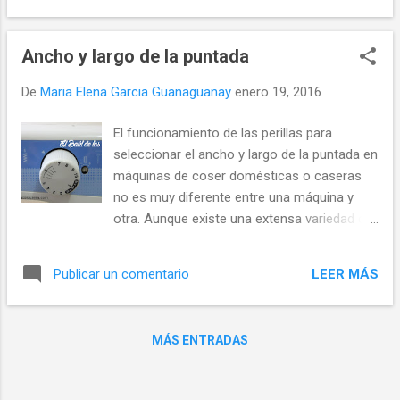
estar reforzadas con entretela. Aquí puede
terminado de mejor calidad, aunque algo
ver Cómo medir y tipos de oj...
más costoso y laborioso. Si su máquina
Ancho y largo de la puntada
cuenta puntada zigzag, entones una opción
práctica es hacer el surfilado, fileteado o
De
Maria Elena Garcia Guanaguanay
enero 19, 2016
remallado con la puntada más ancha y largo
medio utilizando el prensatelas estándar
El funcionamiento de las perillas para
para zigzag. En este tutorial hemos utilizado
seleccionar el ancho y largo de la puntada en
la máquina de coser multipunto Janome 311
máquinas de coser domésticas o caseras
Ahora si cuenta con el Prensatelas G
no es muy diferente entre una máquina y
(overcast, sobrehilado o falso overlock) el
otra. Aunque existe una extensa variedad de
acabo será mejor ya que no quedará tan
modelos y marcas de máquinas de coser,
apretado como en el caso anterior. Usando
desde las más básicas pasando por las
el Prensatelas G y además una costura de
LEER MÁS
Publicar un comentario
multipunto hasta las de alta gama, el
tipo sobrehilado el resultado será casi de
sistema de ajuste de largo y ancho de
manufactura industrial. Preparación de la
puntada no ha variado mucho. A excepción
máquin...
MÁS ENTRADAS
de las máquinas electrónicas de alta gama
donde todo se hace oprimiendo un botón o
en pequeñas pantallas touch. Así que aquí