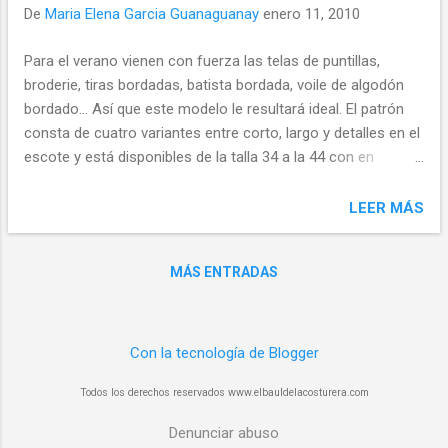
De
Maria Elena Garcia Guanaguanay
enero 11, 2010
Para el verano vienen con fuerza las telas de puntillas,
broderie, tiras bordadas, batista bordada, voile de algodón
bordado... Así que este modelo le resultará ideal. El patrón
consta de cuatro variantes entre corto, largo y detalles en el
escote y está disponibles de la talla 34 a la 44 con en
español. El mismo fue publicado por la antigua editora de la
revista Burda Nueva en Español Editorial-Aurum que
LEER MÁS
lamentablemente ha dejado de funcionar. Y que nos dejó un
material precioso y un compartir invaluable con amigas de
MÁS ENTRADAS
todo el planeta. Antes de imprimir el patrón de costura, debe
configurar su impresora en Tamaño de papel A4 y puede
utilizar papel tamaño carta u oficio. Para estar segura de que
la impresión está en el tamaño correcto, imprima primero la
Con la tecnología de Blogger
hoja donde se encuentra el recuadro de referencia de
Todos los derechos reservados www.elbauldelacosturera.com
10x10cm y chequee que tiene esa medida. Luego imprima el
resto del molde. ACTUALIZADO 06/2018 Esto patrones
Denunciar abuso
dejaron de ser gratuitos, los podrá encontrar para su