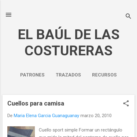
Ir al contenido principal
EL BAÚL DE LAS
COSTURERAS
PATRONES
TRAZADOS
RECURSOS
NOSOTROS
MÁS…
POLÍTICA DE PRIVACIDAD
Cuellos para camisa
E
n
De
Maria Elena Garcia Guanaguanay
marzo 20, 2010
t
r
Cuello sport simple Formar un rectángulo
a