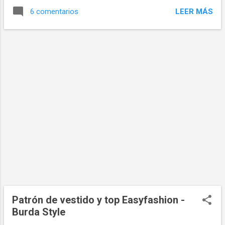
costura: Costuras y cantos: 1,5 cm,
LEER MÁS
6 comentarios
dobladillo del bajo: 4 cm, Patrón talla 34
Patrón de vestido y top Easyfashion -
Burda Style