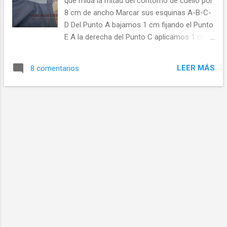
que mida la mitad del contorno de cuello por
d
8 cm de ancho Marcar sus esquinas A-B-C-
a
D Del Punto A bajamos 1 cm fijando el Punto
s
E A la derecha del Punto C aplicamos 1 cm
fijando el Punto F Unimos con curva suave
hacia abajo E y F Unimos con línea recta los
LEER MÁS
8 comentarios
Puntos F Y D