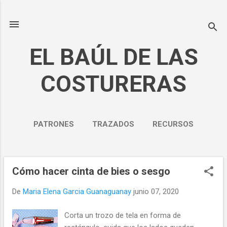
Ir al contenido principal
EL BAÚL DE LAS
COSTURERAS
PATRONES
TRAZADOS
RECURSOS
NOSOTROS
MÁS…
POLÍTICA DE PRIVACIDAD
Cómo hacer cinta de bies o sesgo
E
n
De
Maria Elena Garcia Guanaguanay
junio 07, 2020
t
r
Corta un trozo de tela en forma de
a