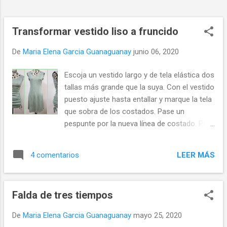
Asegúrate que coincidan las líneas
marcadas. Plancha todas las costura de
unión abiertas. Recorta siguiendo la línea
Transformar vestido liso a fruncido
marcada. Cuáles son las mejores telas para
De
Maria Elena Garcia Guanaguanay
junio 06, 2020
hacer cintas d...
Escoja un vestido largo y de tela elástica dos
tallas más grande que la suya. Con el vestido
puesto ajuste hasta entallar y marque la tela
que sobra de los costados. Pase un
pespunte por la nueva línea de costado. Por
el revés realice dos jaretas como se
muestra en el gráfico más abajo. Pase un
LEER MÁS
4 comentarios
cordón (o tiras de la misma tela si le ha
sobrado suficiente) por cada jareta, desde el
dobladillo hasta la sisa. Fije con pespunte los
Falda de tres tiempos
dos cordones en la sisa. Sostenga los
cordones y recoja los costados del vestido
De
Maria Elena Garcia Guanaguanay
mayo 25, 2020
hasta obtener el largo deseado. La tela del