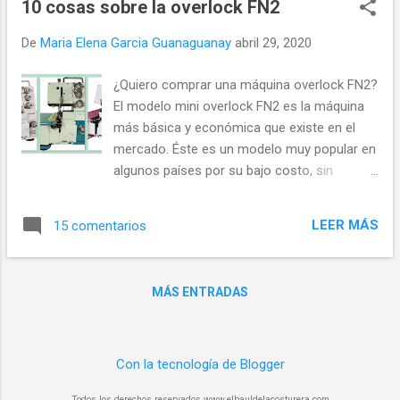
cremallera 1,5 ó 3 cm, y con esa medida final
10 cosas sobre la overlock FN2
calculas el RA...
De
Maria Elena Garcia Guanaguanay
abril 29, 2020
¿Quiero comprar una máquina overlock FN2?
El modelo mini overlock FN2 es la máquina
más básica y económica que existe en el
mercado. Éste es un modelo muy popular en
algunos países por su bajo costo, sin
embargo por ser tan básica tiene algunas
limitantes pues no se aconseja coser con
LEER MÁS
15 comentarios
ella cualquier tipo de tela. El sistema de
enhebrado es bastante compledo y si se
omite algún paso podría hasta dañarse. Yo
MÁS ENTRADAS
tuve dos la FN2-4 de Speedway y la FN4 de
Babylokc Lo que sigue son los testimonios
recogidos en las publicaciones que he hecho
en la página de facebook de las usuarias de
Con la tecnología de Blogger
este modelo de máquina de coser overlock
Todos los derechos reservados www.elbauldelacosturera.com