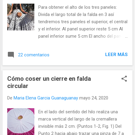
vestido que hemos escogido es acrílico muy
Para obtener el alto de los tres paneles:
elástico, dos tallas más grande que el de la
Divida el largo total de la falda en 3 así
joven que lo utilizará. Pude quitar 8 cm de
tendremos tres paneles el superior, el central
tela de cada costado, con lo cual pude hacer
y el inferior. Al panel superior reste 5 cm Al
dos jaretas de 1,3 cm cada una en cada
panel inferior sume 5 cm El ancho del panel
costado (incluido el margen de costura. La
superior será 2 ó 3 veces el contorno de
idea es que la jareta no quede muy grande
cintura El ancho del panel central es 2 veces
para que el cordón o tira entre apretado y se
LEER MÁS
22 comentarios
el panel superior. El panel inferior es 3 veces
puedan mantener los pliegues del fruncido
el panel superior Una falda escalonada o de
en su sitio. Y listo vestido nuevo para usar el
tres tiempos está hecha de rectángulos
próxim...
Cómo coser un cierre en falda
unidos, generalmente cosidos entre sí
circular
horizontalmente. Los niveles son más
atractivos si varían en altura y si el segundo
De
Maria Elena Garcia Guanaguanay
mayo 24, 2020
nivel comienza por encima de la parte más
prominente de las caderas. Mantener el
En el lado del sentido del hilo realiza una
panel central en un tercio de la longitud de la
marca vertical del largo de la cremallera
falda terminada asegura proporciones
invisible más 2 cm. (Puntos 1-2, Fig. 1) Del
agradables. El ancho del nivel superior puede
Punto 2 hacia abajo trazar una pinza de 7 a