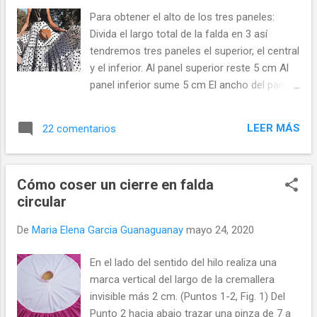
vestido que hemos escogido es acrílico muy
Para obtener el alto de los tres paneles:
elástico, dos tallas más grande que el de la
Divida el largo total de la falda en 3 así
joven que lo utilizará. Pude quitar 8 cm de
tendremos tres paneles el superior, el central
tela de cada costado, con lo cual pude hacer
y el inferior. Al panel superior reste 5 cm Al
dos jaretas de 1,3 cm cada una en cada
panel inferior sume 5 cm El ancho del panel
costado (incluido el margen de costura. La
superior será 2 ó 3 veces el contorno de
idea es que la jareta no quede muy grande
cintura El ancho del panel central es 2 veces
para que el cordón o tira entre apretado y se
LEER MÁS
22 comentarios
el panel superior. El panel inferior es 3 veces
puedan mantener los pliegues del fruncido
el panel superior Una falda escalonada o de
en su sitio. Y listo vestido nuevo para usar el
tres tiempos está hecha de rectángulos
próxim...
Cómo coser un cierre en falda
unidos, generalmente cosidos entre sí
circular
horizontalmente. Los niveles son más
atractivos si varían en altura y si el segundo
De
Maria Elena Garcia Guanaguanay
mayo 24, 2020
nivel comienza por encima de la parte más
prominente de las caderas. Mantener el
En el lado del sentido del hilo realiza una
panel central en un tercio de la longitud de la
marca vertical del largo de la cremallera
falda terminada asegura proporciones
invisible más 2 cm. (Puntos 1-2, Fig. 1) Del
agradables. El ancho del nivel superior puede
Punto 2 hacia abajo trazar una pinza de 7 a