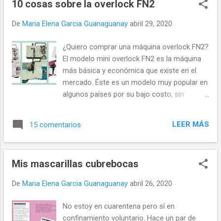
cremallera 1,5 ó 3 cm, y con esa medida final
10 cosas sobre la overlock FN2
calculas el RA...
De
Maria Elena Garcia Guanaguanay
abril 29, 2020
¿Quiero comprar una máquina overlock FN2?
El modelo mini overlock FN2 es la máquina
más básica y económica que existe en el
mercado. Éste es un modelo muy popular en
algunos países por su bajo costo, sin
embargo por ser tan básica tiene algunas
limitantes pues no se aconseja coser con
LEER MÁS
15 comentarios
ella cualquier tipo de tela. El sistema de
enhebrado es bastante compledo y si se
omite algún paso podría hasta dañarse. Yo
Mis mascarillas cubrebocas
tuve dos la FN2-4 de Speedway y la FN4 de
Babylokc Lo que sigue son los testimonios
De
Maria Elena Garcia Guanaguanay
abril 26, 2020
recogidos en las publicaciones que he hecho
en la página de facebook de las usuarias de
No estoy en cuarentena pero sí en
este modelo de máquina de coser overlock
confinamiento voluntario. Hace un par de