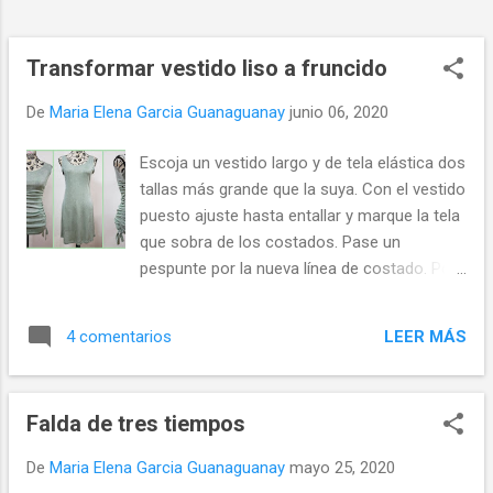
Asegúrate que coincidan las líneas
marcadas. Plancha todas las costura de
unión abiertas. Recorta siguiendo la línea
Transformar vestido liso a fruncido
marcada. Cuáles son las mejores telas para
De
Maria Elena Garcia Guanaguanay
junio 06, 2020
hacer cintas d...
Escoja un vestido largo y de tela elástica dos
tallas más grande que la suya. Con el vestido
puesto ajuste hasta entallar y marque la tela
que sobra de los costados. Pase un
pespunte por la nueva línea de costado. Por
el revés realice dos jaretas como se
muestra en el gráfico más abajo. Pase un
LEER MÁS
4 comentarios
cordón (o tiras de la misma tela si le ha
sobrado suficiente) por cada jareta, desde el
dobladillo hasta la sisa. Fije con pespunte los
Falda de tres tiempos
dos cordones en la sisa. Sostenga los
cordones y recoja los costados del vestido
De
Maria Elena Garcia Guanaguanay
mayo 25, 2020
hasta obtener el largo deseado. La tela del