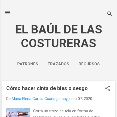
Ir al contenido principal
EL BAÚL DE LAS
COSTURERAS
PATRONES
TRAZADOS
RECURSOS
NOSOTROS
MÁS…
POLÍTICA DE PRIVACIDAD
Cómo hacer cinta de bies o sesgo
E
n
De
Maria Elena Garcia Guanaguanay
junio 07, 2020
t
r
Corta un trozo de tela en forma de
a