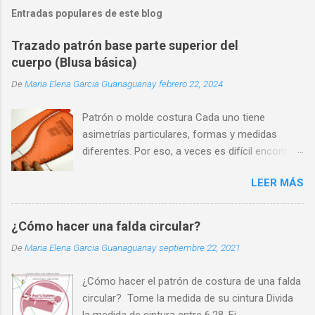
Entradas populares de este blog
Trazado patrón base parte superior del
cuerpo (Blusa básica)
De
Maria Elena Garcia Guanaguanay
febrero 22, 2024
Patrón o molde costura Cada uno tiene
asimetrías particulares, formas y medidas
diferentes. Por eso, a veces es difícil encontrar
una prenda que se adapte perfectamente a
LEER MÁS
nuestra silueta y que nos haga sentir cómodos
y seguros.
¿Cómo hacer una falda circular?
De
Maria Elena Garcia Guanaguanay
septiembre 22, 2021
¿Cómo hacer el patrón de costura de una falda
circular? Tome la medida de su cintura Divida
la medida de cintura entre 6,28. Ej.