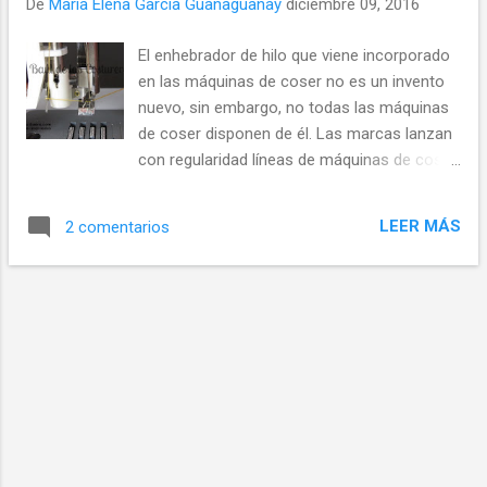
De
Maria Elena Garcia Guanaguanay
diciembre 09, 2016
d
a
El enhebrador de hilo que viene incorporado
s
en las máquinas de coser no es un invento
nuevo, sin embargo, no todas las máquinas
de coser disponen de él. Las marcas lanzan
con regularidad líneas de máquinas de coser
que llaman de "nueva generación" o "alta
gama" y en ellas incluyen mayores
LEER MÁS
2 comentarios
funcionalidades.