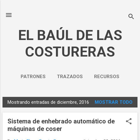
Ir al contenido principal
EL BAÚL DE LAS
COSTURERAS
PATRONES
TRAZADOS
RECURSOS
NOSOTROS
MÁS…
Mostrando entradas de diciembre, 2016
MOSTRAR TODO
POLÍTICA DE PRIVACIDAD
E
n
Sistema de enhebrado automático de
t
máquinas de coser
r
a