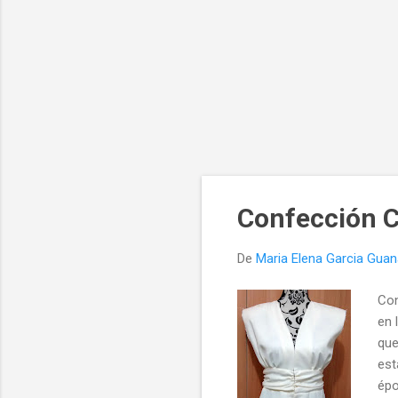
Confección C
De
Maria Elena Garcia Gua
Con
en 
que
est
épo