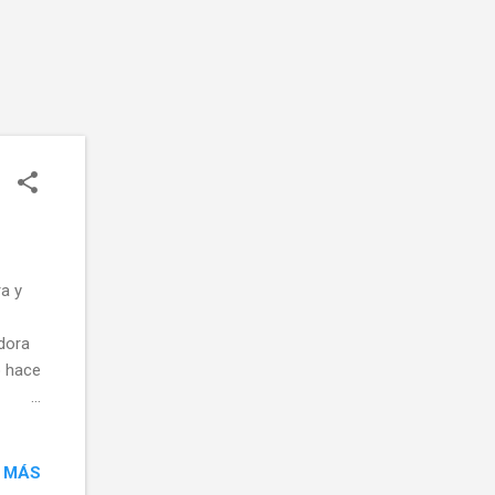
a y
dora
o hace
un día
 MÁS
stas