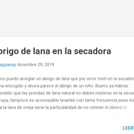
rigo de lana en la secadora
naguanay
diciembre 29, 2019
o puedo arreglar un abrigo de lana que por error metí en la secador
ha encogido y ahora parece el abrigo de un niño. Bueno ya habrás
endido que las prendas de lana natural no deben meterse en la seca
ropa, tampoco es aconsejable lavarlas con tanta frecuencia pues n
ta la lana de oveja tiene la particularidad de no retener ni olores ni
edad por lo que con una buena sacudida y colgarlas al aire libre en 
eado les viene de maravilla. Tampoco es aconsejable lavar
LEER
cuentemente las prendas de lana confeccionadas artesanalmente, é