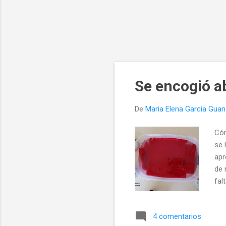
Se encogió ab
De
Maria Elena Garcia Gua
Cóm
se 
apr
de 
fal
hum
sol
4 comentarios
fre