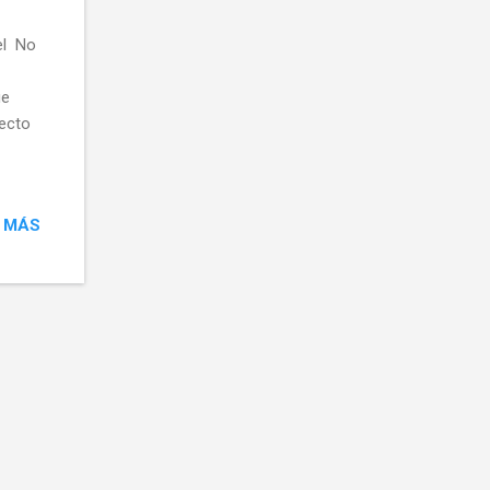
el No
ue
pecto
 MÁS