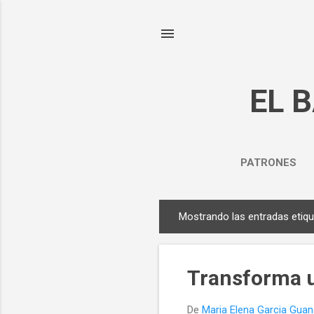
EL 
PATRONES
Mostrando las entradas eti
E
n
t
Transforma u
r
a
De
Maria Elena Garcia Gua
d