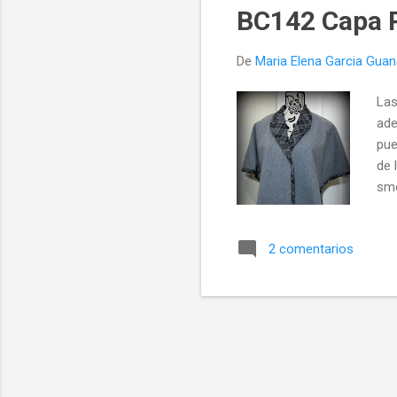
com
BC142 Capa 
que
muf
De
Maria Elena Garcia Gua
Las
ade
pue
de 
smo
ses
tal
2 comentarios
1,0
Bot
Del
cor
Sol
vec
vez.