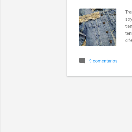
a
Tra
s
soy
tie
ten
dif
9 comentarios