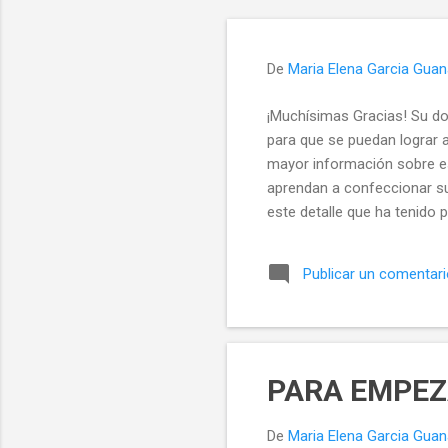
De
Maria Elena Garcia Gua
¡Muchísimas Gracias! Su do
para que se puedan lograr 
mayor información sobre es
aprendan a confeccionar su
este detalle que ha tenido 
saludos María Elena Garc
16/02/2012 ANON US$ 1
Publicar un comentar
ACTUALIZADO 28/03/2012 . 
son aproximadamente 23.00
para poner en marcha mis 
PARA EMPE
De
Maria Elena Garcia Gua