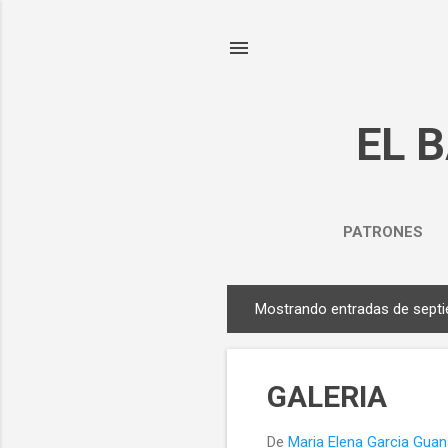
EL 
PATRONES
Mostrando entradas de septi
E
n
t
GALERIA
r
a
De
Maria Elena Garcia Gua
d