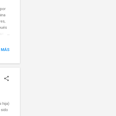
 por
uina
res,
spués
ue lo
abes
estoy
 MÁS
 hija)
 sido