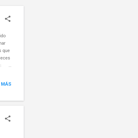
ido
nar
s que
reces
s
 MÁS
 que
rio