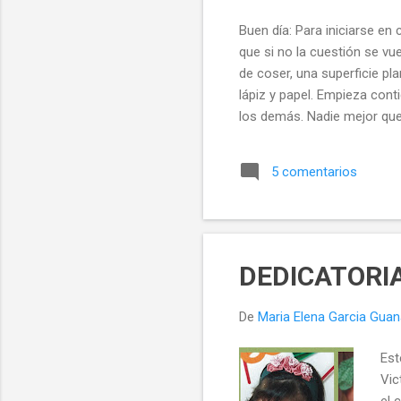
Buen día: Para iniciarse en 
que si no la cuestión se v
de coser, una superficie pla
lápiz y papel. Empieza cont
los demás. Nadie mejor qu
mejor es practicar sobre n
lo mismo que yo podremos 
5 comentarios
preparando una breve guía 
manos a la obra.
DEDICATORI
De
Maria Elena Garcia Gua
Est
Vic