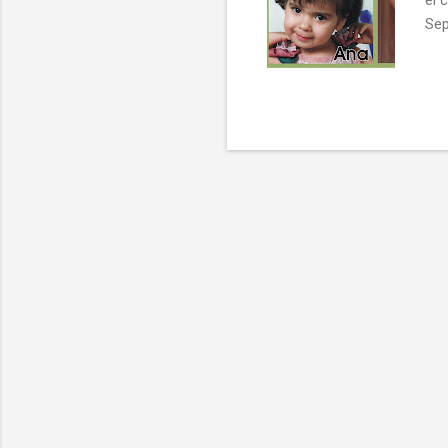
el 
Sep