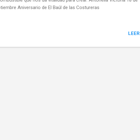
combustible que nos da vitalidad para crear. Antonella Victoria 18 de
tiembre Aniversario de El Baúl de las Costureras
LEER