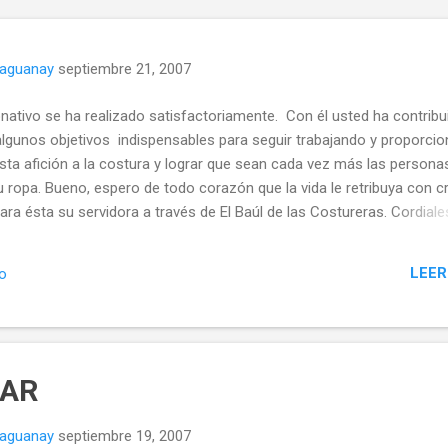
naguanay
septiembre 21, 2007
nativo se ha realizado satisfactoriamente. Con él usted ha contribu
algunos objetivos indispensables para seguir trabajando y proporcio
ta afición a la costura y lograr que sean cada vez más las persona
 ropa. Bueno, espero de todo corazón que la vida le retribuya con c
para ésta su servidora a través de El Baúl de las Costureras. Cordiale
ía Hasta el momento han donado: 27/12/2011 LOC US$ 27,00
2,00 25/02/2012 MCV US$ 5,00 16/03/2012 SP US$ 3,00
LEER
io
Muchas gracias a los que aportaron su donativo. Estos 47 dólares
0 pesos chilenos, quedarán guardaditos hasta que reúna lo necesa
máquinas. Por el momento con ...
ZAR
naguanay
septiembre 19, 2007