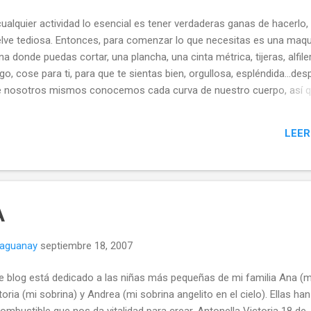
cualquier actividad lo esencial es tener verdaderas ganas de hacerlo,
uelve tediosa. Entonces, para comenzar lo que necesitas es una maq
na donde puedas cortar, una plancha, una cinta métrica, tijeras, alfile
igo, cose para ti, para que te sientas bien, orgullosa, espléndida…de
e nosotros mismos conocemos cada curva de nuestro cuerpo, así q
uestro cuerpo. Adelante anímate, si no sabes nada yo te ayudo, si s
compartir ideas y si sabes más que yo ¿me enseñarás? Por ahora 
LEER
de cómo tomar las medidas y algunos cálculos sencillos para poner
A
naguanay
septiembre 18, 2007
e blog está dedicado a las niñas más pequeñas de mi familia Ana (mi
toria (mi sobrina) y Andrea (mi sobrina angelito en el cielo). Ellas han