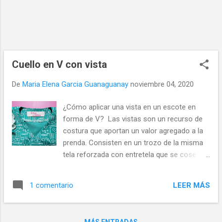
RIBETE DE RIBB EN EL ESCOTE
Instrucciones para estampar con foil en
casa Imprime en papel la imagen que quieres
estampar en tu tela. Transfiere el dibujo a un
trozo de textil notex o TNT (es la tela tela
que usa para las bolsas ecológicas o
Cuello en V con vista
reutilizables d...
De
Maria Elena Garcia Guanaguanay
noviembre 04, 2020
¿Cómo aplicar una vista en un escote en
forma de V? Las vistas son un recurso de
costura que aportan un valor agregado a la
prenda. Consisten en un trozo de la misma
tela reforzada con entretela que se cose al
escote para pulir o cantear el margen de
costura. Existen diferentes tipos de vistas
LEER MÁS
1 comentario
de acuerdo al modelo de la prenda que
vayamos a confeccionar en un anterior
capítulo vimos QUÉ SON LAS VISTAS EN