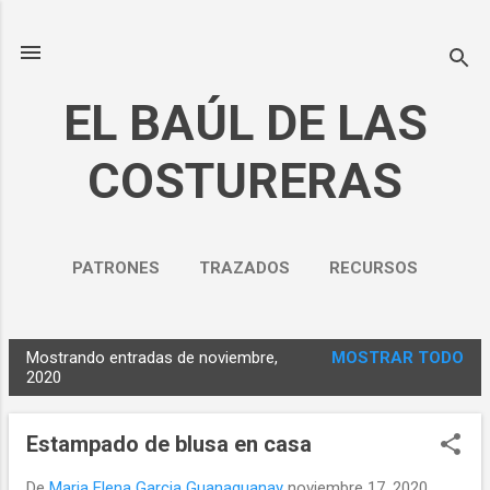
Ir al contenido principal
EL BAÚL DE LAS
COSTURERAS
PATRONES
TRAZADOS
RECURSOS
NOSOTROS
MÁS…
Mostrando entradas de noviembre,
MOSTRAR TODO
POLÍTICA DE PRIVACIDAD
E
2020
n
t
Estampado de blusa en casa
r
a
De
Maria Elena Garcia Guanaguanay
noviembre 17, 2020