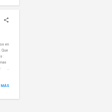
dos en
: Que
s :
unas
e
 MÁS