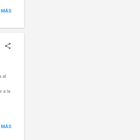
or la
 MÁS
aso a
rvirá
video
so.
para
e paso
 al
e a la
 MÁS