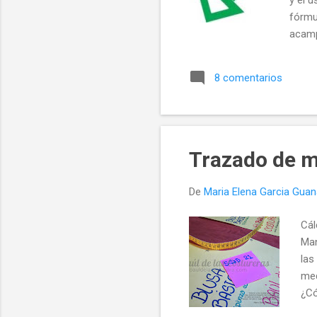
fórmul
acamp
8 comentarios
Trazado de 
De
Maria Elena Garcia Gua
Cál
Man
las
med
¿Có
con