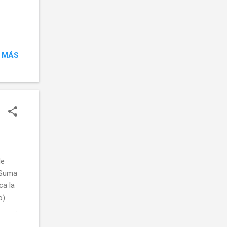
 MÁS
de
 Suma
ca la
o)