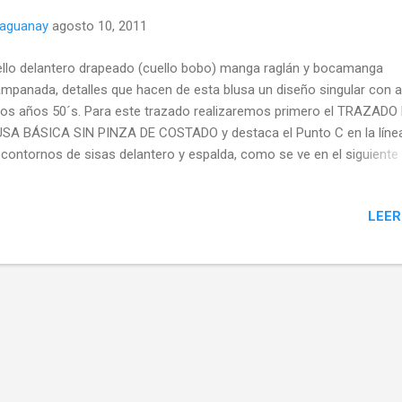
naguanay
agosto 10, 2011
llo delantero drapeado (cuello bobo) manga raglán y bocamanga
mpanada, detalles que hacen de esta blusa un diseño singular con a
los años 50´s. Para este trazado realizaremos primero el TRAZADO
SA BÁSICA SIN PINZA DE COSTADO y destaca el Punto C en la líne
 contornos de sisas delantero y espalda, como se ve en el siguiente
quema.
LEER