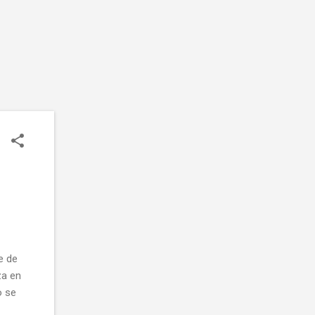
le de
za en
o se