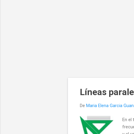
Líneas parale
De
Maria Elena Garcia Gua
En el
frecu
y el 