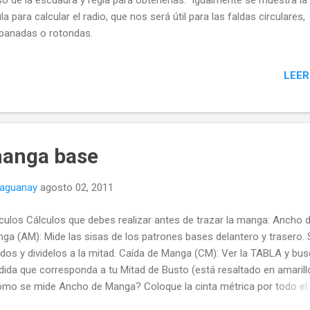
a para calcular el radio, que nos será útil para las faldas circulares,
anadas o rotondas.
LEER
manga base
naguanay
agosto 02, 2011
culos Cálculos que debes realizar antes de trazar la manga: Ancho 
ga (AM): Mide las sisas de los patrones bases delantero y trasero.
 dos y dividelos a la mitad. Caída de Manga (CM): Ver la TABLA y bus
ida que corresponda a tu Mitad de Busto (está resaltado en amarill
mo se mide Ancho de Manga? Coloque la cinta métrica por todo el
torno de cada una de las sisas y luego súmelas. IMPORTANTE: si al