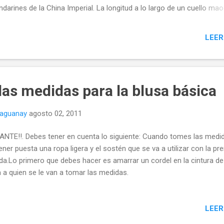
darines de la China Imperial. La longitud a lo largo de un cuello mao
forme, ya sea con bordes rectos o redondeados en los extremos
eriores de la la parte delantera. Los bordes del cuello o bien apenas
LEER
uentran en el centro del delantero o se superponen ligeramente. Lo
llos se suelen hacer en tela doble que se corta en dos piezas separ
hoja superior y la hoja inferior. La entretela entre ambas capas sirve 
servar la forma. Por lo general se aplica por el revés de la hoja super
as medidas para la blusa básica
manera que todas las costuras que puedan formar bulto queden hac
jo y escondidas. Es frecuente que me consulten por los problemas
naguanay
agosto 02, 2011
nen al mome...
NTE!!. Debes tener en cuenta lo siguiente: Cuando tomes las medi
ner puesta una ropa ligera y el sostén que se va a utilizar con la pr
da.Lo primero que debes hacer es amarrar un cordel en la cintura de
 a quien se le van a tomar las medidas.
LEER