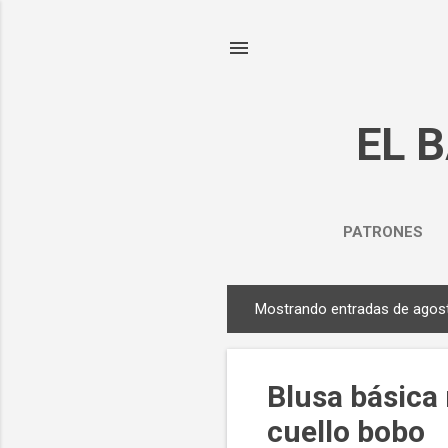
EL 
PATRONES
Mostrando entradas de agos
E
n
t
Blusa básica
r
a
cuello bobo
d