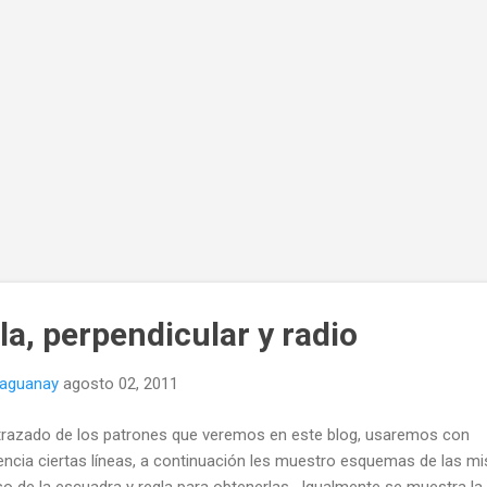
la, perpendicular y radio
naguanay
agosto 02, 2011
 trazado de los patrones que veremos en este blog, usaremos con
encia ciertas líneas, a continuación les muestro esquemas de las m
uso de la escuadra y regla para obtenerlas. Igualmente se muestra la