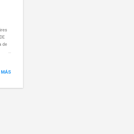
ires
 DE
a de
 MÁS