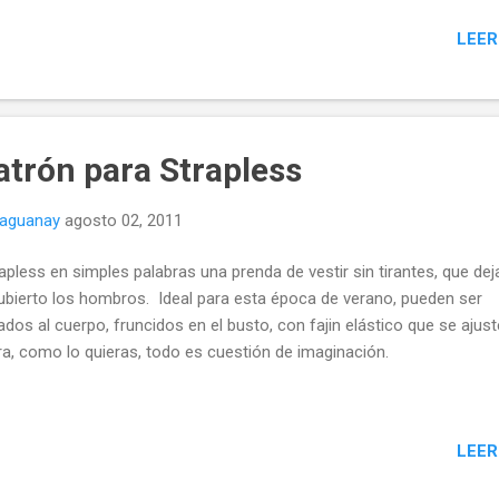
rón ha agregado márgenes de costura, la medida tiene que hacerla p
LEER
ea del canto de sisa NO por el margen. A continuación un tutorial o p
o para conocer el trazado de la manga básica para una blusa que se
complemento para su BLUSA BÁSICA VIDEO TUTORIAL El siguiente 
servirá de complemento para mejor entendimiento de este paso a pa
ARACIÓN : En el video minuto 7:17 se explica que el centímetro es 
atrón para Strapless
egar un poco de volumen a la manga (en realidad es a la copa), est
puede...
naguanay
agosto 02, 2011
rapless en simples palabras una prenda de vestir sin tirantes, que deja
bierto los hombros. Ideal para esta época de verano, pueden ser
ados al cuerpo, fruncidos en el busto, con fajin elástico que se ajust
ra, como lo quieras, todo es cuestión de imaginación.
LEER