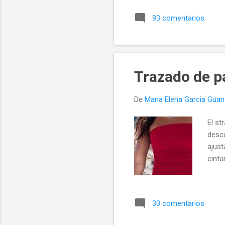
pat
93 comentarios
lín
pas
de 
le 
ACL
Trazado de p
agr
se 
De
Maria Elena Garcia Gua
El st
descu
ajust
cintu
30 comentarios