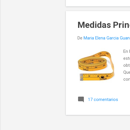
Medidas Princ
De
Maria Elena Garcia Gua
En 
est
obt
Que
con
Pro
17 comentarios