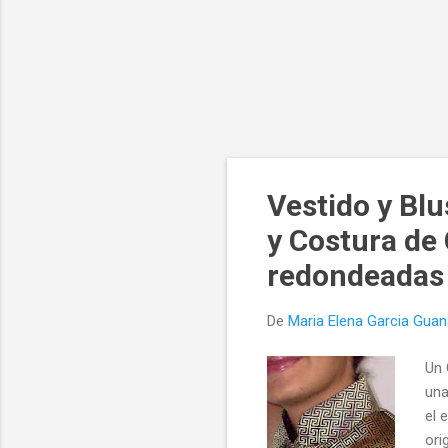
Vestido y Blu
y Costura de 
redondeadas
De
Maria Elena Garcia Gua
Un 
una
el 
ori