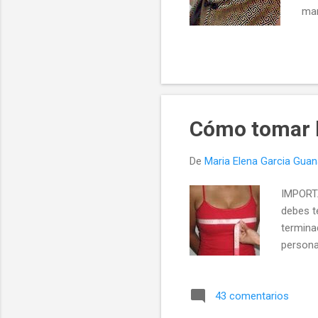
man
uni
sup
enc
cue
la 
con
Cómo tomar l
de 
aba
De
Maria Elena Garcia Gua
tie
IMPORTA
debes te
termina
persona
43 comentarios