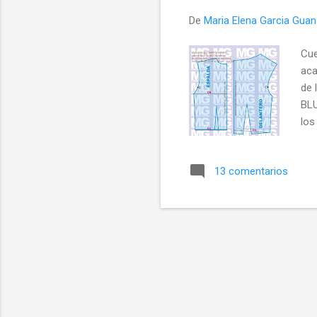
a
De
Maria Elena Garcia Gua
s
Cue
aca
de 
BLU
los
es
13 comentarios