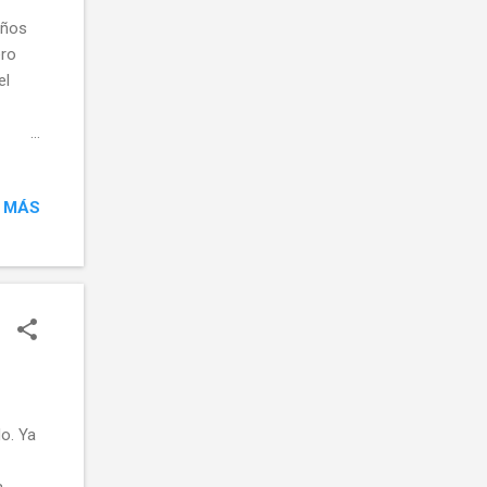
años
ero
el
 MÁS
o. Ya