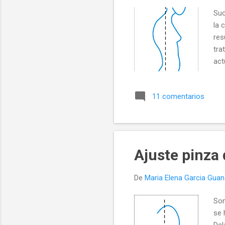
Suc
la 
res
tra
act
esp
11 comentarios
Ajuste pinza 
De
Maria Elena Garcia Gua
Son
se 