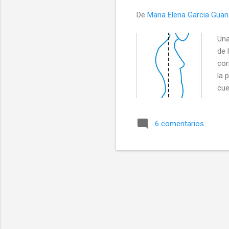
a
De
Maria Elena Garcia Gua
s
Una
de 
cor
la 
cue
lie
esp
6 comentarios
los
Sob
hor
una
com
cos
gráf