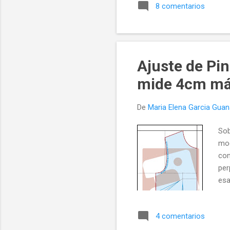
8 comentarios
Ajuste de Pin
mide 4cm más
De
Maria Elena Garcia Gua
Sob
mod
con
per
esa
de 
pe
4 comentarios