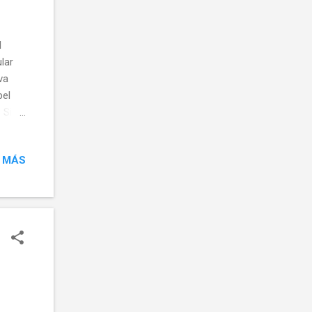
l
lar
va
pel
 Sin
do y
 MÁS