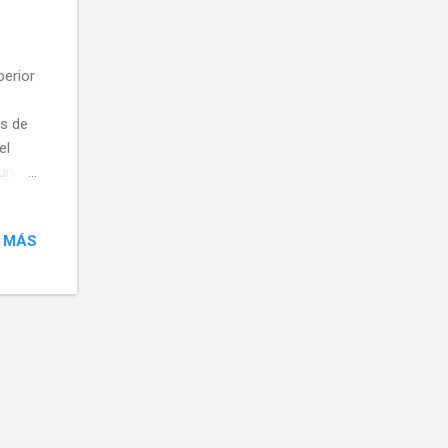
perior
as de
el
 un
y
por
 MÁS
lda.
ace
íneas