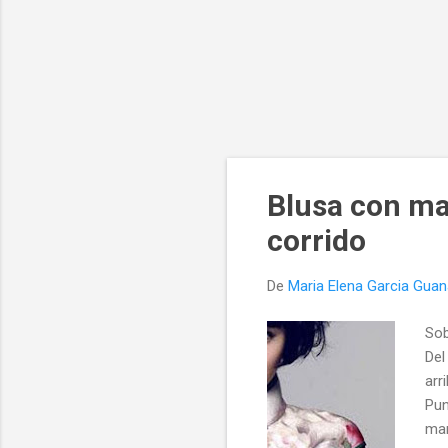
Blusa con ma
corrido
De
Maria Elena Garcia Gua
Sob
Del
arr
Pun
mar