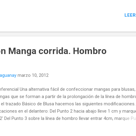
re la misma línea llevamos de 5 a 9 (a su elección) cm y marcamos
to e Del Punto e hacia abajo llevamos 5 cm marcamos Punto f . Uní
LEER
ta convirtiendo a curva a partir del Punto b con curva más pronuncia
ida la curva de la sisa en tres porciones y marque el Punto g , como 
stra en el esquema. Una los Puntos f y g Con suave curva. Del Pun
ia abajo llevamos 2 cm, marcarnos Punto h. Unir los Puntos g-h c
va de sisa. Para la espalda repetir todos los pasos, tomando en cu
con Manga corrida. Hombro
 para marcar el Punto a del escote se bajan 2 cm desde el Punto ...
naguanay
marzo 10, 2012
eferencial Una alternativa fácil de confeccionar mangas para blusas
ngas que se forman a partir de la prolongación de la línea de hombr
el trazado Básico de Blusa hacemos las siguientes modificaciones.
caciones en el delantero: Del Punto 2 hacia abajo lleve 1 cm y marqu
2' Del Punto 3 sobre la línea de hombro llevar entrar 4cm, marque Pu
 y 3' con curva