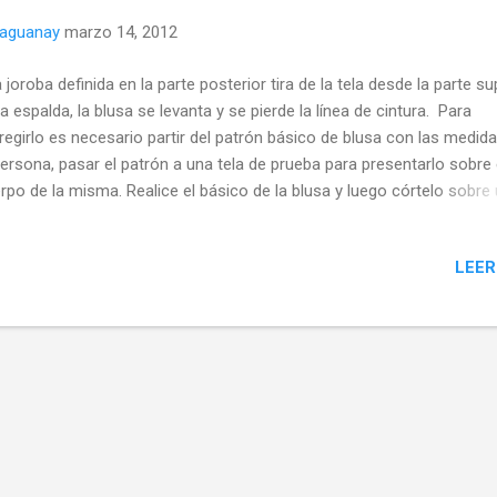
naguanay
marzo 14, 2012
 joroba definida en la parte posterior tira de la tela desde la parte su
la espalda, la blusa se ​​levanta y se pierde la línea de cintura. Para
regirlo es necesario partir del patrón básico de blusa con las medid
persona, pasar el patrón a una tela de prueba para presentarlo sobre 
rpo de la misma. Realice el básico de la blusa y luego córtelo sobre
ncillo, cerrando las pinzas de costado delantero, de cintura delantera 
alda. Realice las modificaciones que se detallan más adelante. Una 
LEER
 hombros y costados, para luego realizar las rectificaciones de espa
re el patrón básico haga las siguientes modificaciones: Trace una
izontal a 10 cm del Punto 3 Busque el centro de los Puntos 3-5 y tr
 perpendicular que se intercepte en la horizontal anterior. Corte las l
o se indica en el gráfico sin llegar hasta el final. Cierre la pinza de
tado y cintura Una ambas piezas por los hombros (como indica el
ic...