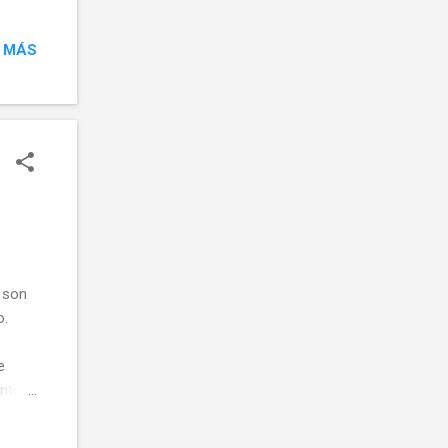
r con
 MÁS
da.
se
to 8
on
enta
, son
o.
e
nto 3'