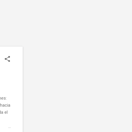
nes:
hacia
a el
b