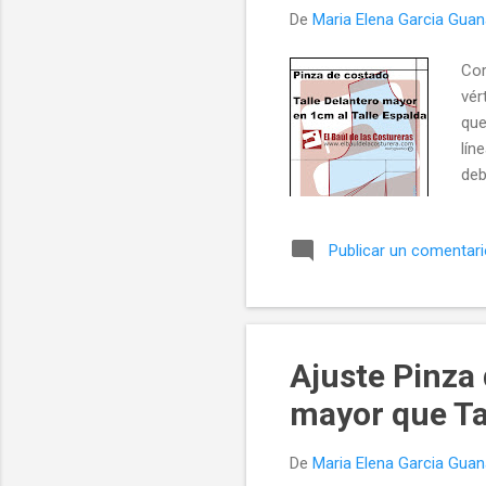
De
Maria Elena Garcia Gua
Cor
vér
que
lín
deb
mov
cad
Publicar un comentar
Ajuste Pinza 
mayor que Ta
De
Maria Elena Garcia Gua