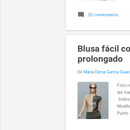
sob
Pun
20 comentarios
rec
Div
mue
hac
cur
Blusa fácil 
que
prolongado
De
Maria Elena Garcia Gua
Foto r
las ma
Sobre 
Modifi
Punto 
Unir 2'