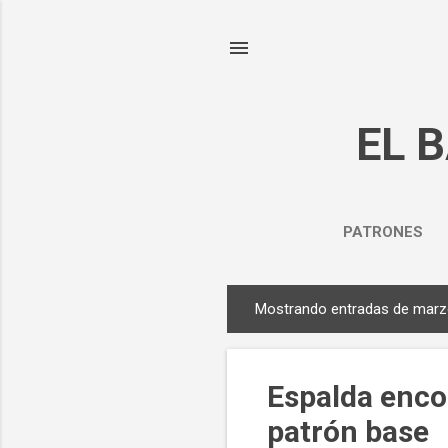
EL 
PATRONES
Mostrando entradas de marz
E
n
t
Espalda encor
r
a
patrón base
d