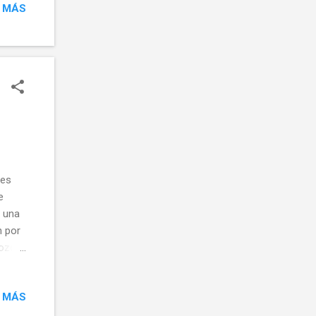
 MÁS
tes
e
e una
n por
rozo
 MÁS