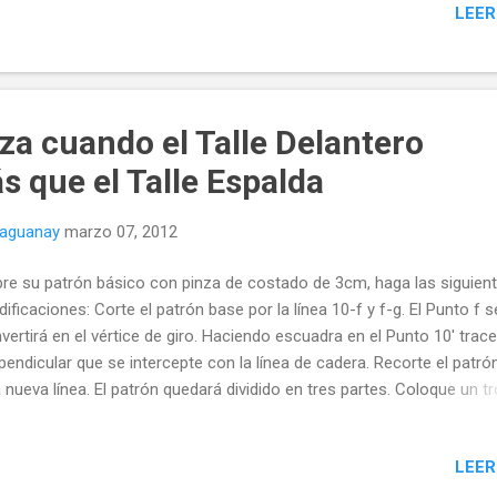
LEER
za cuando el Talle Delantero
 que el Talle Espalda
naguanay
marzo 07, 2012
re su patrón básico con pinza de costado de 3cm, haga las siguien
ificaciones: Corte el patrón base por la línea 10-f y f-g. El Punto f s
vertirá en el vértice de giro. Haciendo escuadra en el Punto 10' trac
pendicular que se intercepte con la línea de cadera. Recorte el patró
 nueva línea. El patrón quedará dividido en tres partes. Coloque un t
papel debajo para hacer el nuevo trazado y fíjelo a la Parte 1 con
gamento.
LEER