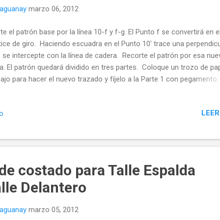
naguanay
marzo 06, 2012
te el patrón base por la línea 10-f y f-g. El Punto f se convertirá en e
tice de giro. Haciendo escuadra en el Punto 10' trace una perpendicu
 se intercepte con la línea de cadera. Recorte el patrón por esa nue
ea. El patrón quedará dividido en tres partes. Coloque un trozo de pa
ajo para hacer el nuevo trazado y fíjelo a la Parte 1 con pegamento.
er de su sitio original las demás piezas dibuje el contorno de costa
era sobre el nuevo trozo de papel.
LEER
io
de costado para Talle Espalda
lle Delantero
naguanay
marzo 05, 2012