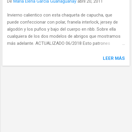
De
Maria Elena Garcia Guanaguanay
abril 20, 2011
d
a
Invierno calientico con esta chaqueta de capucha, que
s
puede confeccionar con polar, franela interlock, jersey de
algodón y los puños y bajo del cuerpo en ribb. Sobre ella
cualquiera de los dos modelos de abrigos que mostramos
más adelante. ACTUALIZADO 06/2018 Esto patrones
dejaron de ser gratuitos , los podrá encontrar para su
compra en Burda.com Burda.es ó Burda.de Instrucciones y
LEER MÁS
patrón multitalla en alemán Instrucciones y patrón multitalla
en alemán Instrucciones en español PDF Patrón multitalla
(34-44) Instrucciones en Inglés PDF alojado en Patrón
multitalla (34-46) alojado en