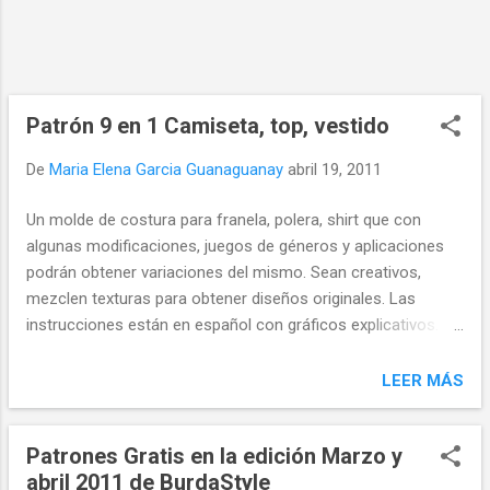
Patrón 9 en 1 Camiseta, top, vestido
De
Maria Elena Garcia Guanaguanay
abril 19, 2011
Un molde de costura para franela, polera, shirt que con
algunas modificaciones, juegos de géneros y aplicaciones
podrán obtener variaciones del mismo. Sean creativos,
mezclen texturas para obtener diseños originales. Las
instrucciones están en español con gráficos explicativos.
Estos patrones fueron publicados para su descarga gratuita
por MC Ediciones y corresponden a la revista Burda Easy,
LEER MÁS
Extra Moda Joven, Otoño Invierno 2010 Patrón disponible en
las tallas 34, 36, 38, 40, 42, 44 Instrucciones de costura con
Patrones Gratis en la edición Marzo y
esquemas en español ACTUALIZADO 06/2018 Esto
abril 2011 de BurdaStyle
patrones dejaron de ser gratuitos, los podrá encontrar para