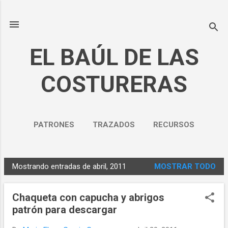
Ir al contenido principal
EL BAÚL DE LAS
COSTURERAS
PATRONES
TRAZADOS
RECURSOS
NOSOTROS
MÁS…
Mostrando entradas de abril, 2011
MOSTRAR TODO
POLÍTICA DE PRIVACIDAD
E
n
Chaqueta con capucha y abrigos
t
patrón para descargar
r
a