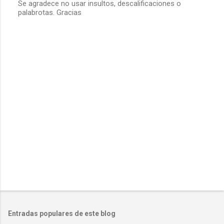
Se agradece no usar insultos, descalificaciones o
u
palabrotas. Gracias
b
l
i
c
a
r
u
n
c
o
m
e
n
t
a
r
i
o
Entradas populares de este blog