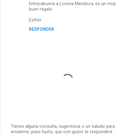
Enhorabuena a Lorena Mendoza, es un muy
o
buen regalo.
m
Esther
e
RESPONDER
n
t
a
r
i
o
s
Tienes alguna consulta, sugerencia o un saludo para
enviarme, pues hazlo, que con gusto te responderé.
P