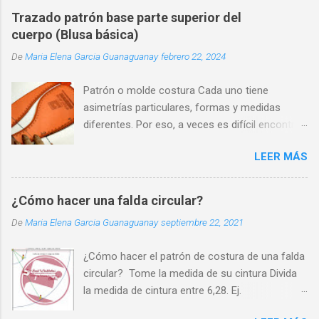
Trazado patrón base parte superior del
cuerpo (Blusa básica)
De
Maria Elena Garcia Guanaguanay
febrero 22, 2024
Patrón o molde costura Cada uno tiene
asimetrías particulares, formas y medidas
diferentes. Por eso, a veces es difícil encontrar
una prenda que se adapte perfectamente a
LEER MÁS
nuestra silueta y que nos haga sentir cómodos
y seguros.
¿Cómo hacer una falda circular?
De
Maria Elena Garcia Guanaguanay
septiembre 22, 2021
¿Cómo hacer el patrón de costura de una falda
circular? Tome la medida de su cintura Divida
la medida de cintura entre 6,28. Ej.
70cm/6,28=11cm. Ate un cordón a un lápiz