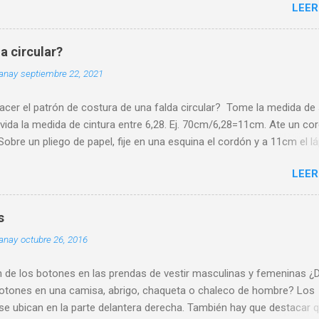
LEER
a circular?
uanay
septiembre 22, 2021
cer el patrón de costura de una falda circular? Tome la medida de
ivida la medida de cintura entre 6,28. Ej. 70cm/6,28=11cm. Ate un co
Sobre un pliego de papel, fije en una esquina el cordón y a 11cm el lá
 resultado de la operación anterior que llamaremos Radio de Cintura
LEER
o el cordón y lápiz como compás trace una línea curva de un extrem
papel. Desde la misma esquina fije el cordón con la medida de Radio
ás el largo de falda deseado y trace otra línea circular de extremo a
s
Si tiene más experiencia puede hacer este trazado directamente en 
uanay
octubre 26, 2016
ánta tela se necesita para una falda circular? El largo de la falda es e
terminante para calcular la tela necesaria. Si desea confeccionar la 
n de los botones en las prendas de vestir masculinas y femeninas 
la pieza opte por telas de doble ancho, es decir, de 2,80 a 3,00 met
botones en una camisa, abrigo, chaqueta o chaleco de hombre? Los
a recomendación importante, trace el patrón de costura ant...
se ubican en la parte delantera derecha. También hay que destacar 