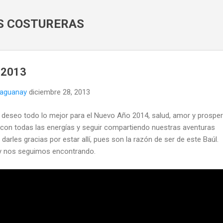
Ir al contenido principal
AS COSTURERAS
 2013
naguanay
diciembre 28, 2013
deseo todo lo mejor para el Nuevo Año 2014, salud, amor y prosper
 con todas las energías y seguir compartiendo nuestras aventuras
arles gracias por estar allí, pues son la razón de ser de este Baúl.
 y nos seguimos encontrando.