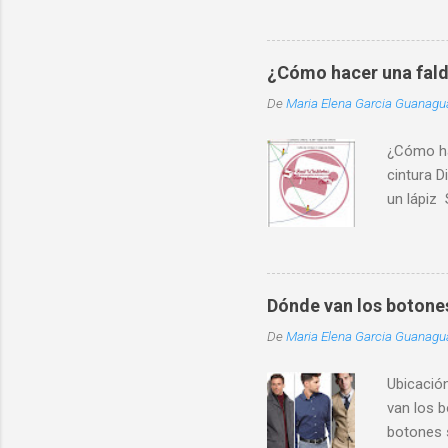
¿Cómo hacer una fald
De
Maria Elena Garcia Guanag
¿Cómo ha
cintura D
un lápiz 
(11 es el
Utilizand
otro del 
cintura m
Dónde van los botone
extremo. 
De
Maria Elena Garcia Guanag
tela. ¿Cu
factor de
Ubicació
en una so
van los 
ancho. Un
botones 