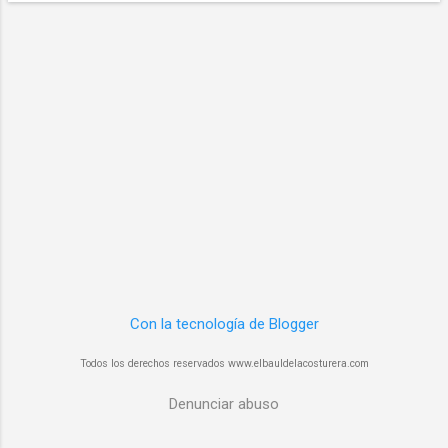
d
a
s
Con la tecnología de Blogger
Todos los derechos reservados www.elbauldelacosturera.com
Denunciar abuso