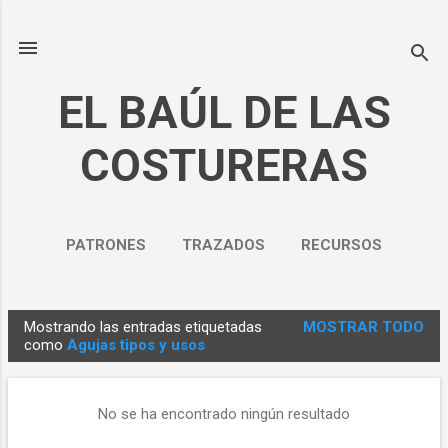
Ir al contenido principal
EL BAÚL DE LAS
COSTURERAS
PATRONES
TRAZADOS
RECURSOS
NOSOTROS
MÁS…
Mostrando las entradas etiquetadas
MOSTRAR TODO
POLÍTICA DE PRIVACIDAD
E
como
Agujas tipos y usos
n
t
No se ha encontrado ningún resultado
r
a