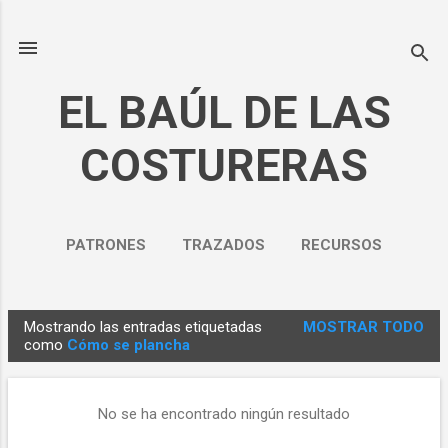
Ir al contenido principal
EL BAÚL DE LAS
COSTURERAS
PATRONES
TRAZADOS
RECURSOS
NOSOTROS
MÁS…
Mostrando las entradas etiquetadas
MOSTRAR TODO
POLÍTICA DE PRIVACIDAD
E
como
Cómo se plancha
n
t
No se ha encontrado ningún resultado
r
a