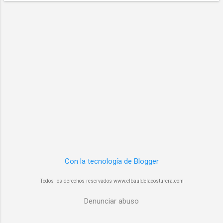
d
a
s
Con la tecnología de Blogger
Todos los derechos reservados www.elbauldelacosturera.com
Denunciar abuso