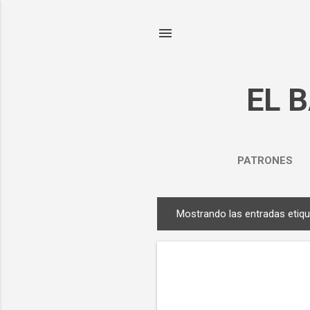
EL 
PATRONES
Mostrando las entradas eti
E
n
t
r
a
d