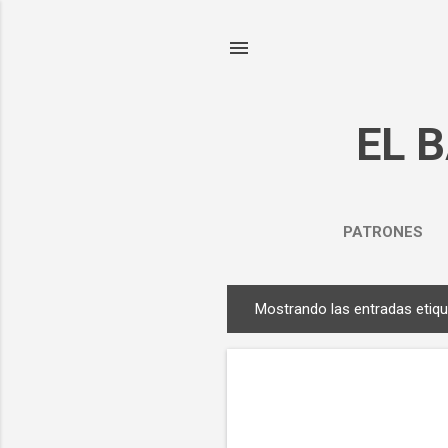
EL 
PATRONES
Mostrando las entradas eti
E
n
t
r
a
d