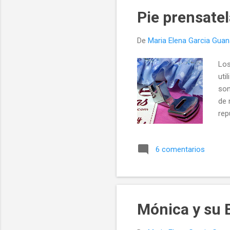
mar
Pie prensatel
que
o t
De
Maria Elena Garcia Gua
Los
uti
son
de 
rep
de 
con
6 comentarios
máq
de 
de 
pro
pat
Mónica y su 
log
sup