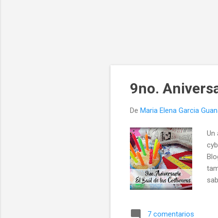
9no. Aniversa
De
Maria Elena Garcia Gua
Un 
cyb
Blo
tam
sab
pue
7 comentarios