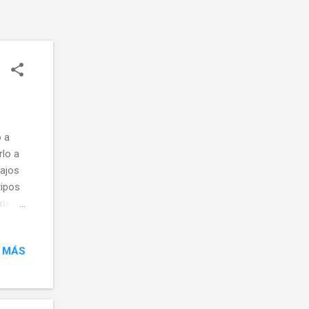
o a
rlo a
bajos
tipos
atelas
uede
 MÁS
y día
s
rae
ara su