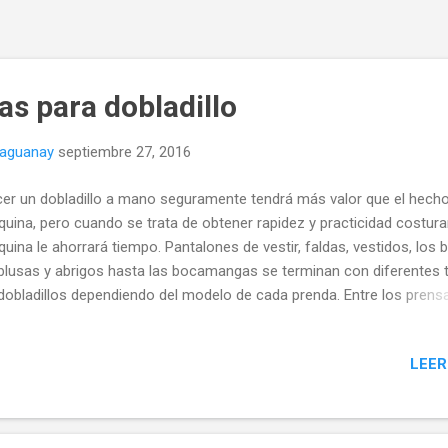
as para dobladillo
naguanay
septiembre 27, 2016
er un dobladillo a mano seguramente tendrá más valor que el hech
uina, pero cuando se trata de obtener rapidez y practicidad costura
uina le ahorrará tiempo. Pantalones de vestir, faldas, vestidos, los 
blusas y abrigos hasta las bocamangas se terminan con diferentes 
dobladillos dependiendo del modelo de cada prenda. Entre los prens
 existen para las máquinas de coser caseras se encuentra uno
ecífico para hacer los dobladillos con puntada invisible, el cual se p
LEER
ular dependiendo de la distancia entre la tela y la puntada zigzag. Ho
 máquinas de coser caseras de nueva generación de algunas marca
en este pie prensatelas entre sus accesorios. Pero si la suya no lo t
zás pueda encontrar en tiendas especializadas el correspondiente p