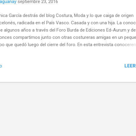
naguanay
septiembre 23, 2016
ica García destrás del blog Costura, Moda y lo que caiga de origen
celonés, radicada en el País Vasco. Casada y con una hija. La conoc
e algunos años a través del Foro Burda de Ediciones Ed-Aurum y d
onces compartimos junto con otras costureras amigas en un pequ
po que quedó luego del cierre del foro. En esta entrevista conocer
o más sobre ella, su blog y su tienda online de telas. ¿De dónde eres
de vives? Soy de Barcelona (España) pero cuando me casé vine a viv
LEER
io
s Vasco y ya llevo más tiempo aquí que en mi lugar de nacimiento. 
des contar un poco sobre tu familia? Estoy casada y tengo una hij
lescente. Mis padres, hermanos y sobrinos viven en Barcelona y la f
mi marido también vive en otra ciudad así que como quien dice aquí
amos solos. ¿Cómo ve tu familia este asunto de tener un blog y ded
mpo a él? Mi familia no se pronuncia, ni para bien ni para mal jejeje. 
en en lo que hago, simplemen...