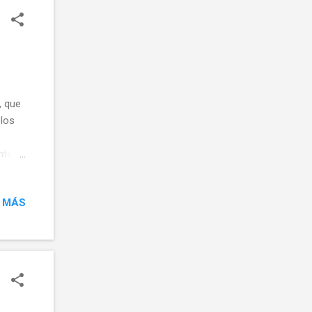
nérico
quinas
, que
los
ntes
tar
 MÁS
iere
uinas
ara