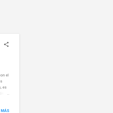
on el
es
, es
ión
s.
 MÁS