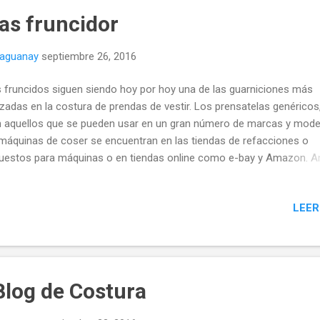
ca de máquina. Si tampoco lo encuentra allí, existe la opción del ge
as fruncidor
 se puede comprar en tiendas de refacciones o repuestos para má
ambién en tiendas onl...
naguanay
septiembre 26, 2016
 fruncidos siguen siendo hoy por hoy una de las guarniciones más
lizadas en la costura de prendas de vestir. Los prensatelas genéricos
 aquellos que se pueden usar en un gran número de marcas y mode
máquinas de coser se encuentran en las tiendas de refacciones o
uestos para máquinas o en tiendas online como e-bay y Amazon. A
decidir comprar algún prensatelas genérico es recomendable consul
 su vendedor o técnico de confianza cuál es el que mejor le va a su
LEER
uina pues no todas tienen las mismas características y quizás requ
accesorios adicionales para poder adaptarlos. No en todas las máq
coser funciona de la misma forma y en unas la costura resulta más
lija que en otras. Quizás le interese saber: ¿Cómo descargar nuestro
rones de costura gratuitos? Lo que debe saber antes de empezar: P
Blog de Costura
rar más o menos fruncido dependerá de cuánta tensión le de al hilo
erior, menos tensión menos fruncido,...