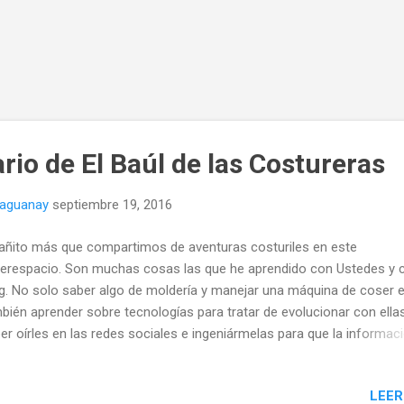
rio de El Baúl de las Costureras
naguanay
septiembre 19, 2016
añito más que compartimos de aventuras costuriles en este
erespacio. Son muchas cosas las que he aprendido con Ustedes y c
g. No solo saber algo de moldería y manejar una máquina de coser 
bién aprender sobre tecnologías para tratar de evolucionar con ellas
er oírles en las redes sociales e ingeniármelas para que la informac
da llegar de forma sencilla en cada una y con los segundos contado
LEER