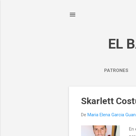
EL 
PATRONES
E
Skarlett Cos
n
t
De
Maria Elena Garcia Gua
r
a
En 
d