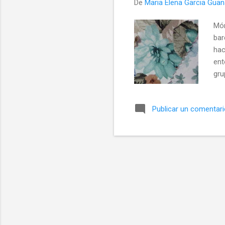
De
Maria Elena Garcia Gua
Món
bar
hac
ent
gru
alg
dón
Publicar un comentar
Paí
pue
ado
de 
est
tie
met