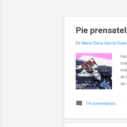
Pie prensatel
De
Maria Elena Garcia Gua
Hac
máq
máq
de 
de 
que
esp
14 comentarios
reg
las
tra
qui