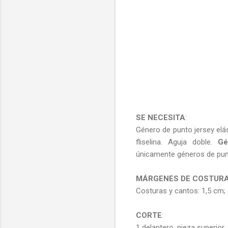
SE NECESITA
:
Género de punto jersey el
fliselina. Aguja doble.
Gé
únicamente géneros de punt
MÁRGENES DE COSTUR
Costuras y cantos: 1,5 cm; d
CORTE
:
1 delantero, pieza superior,