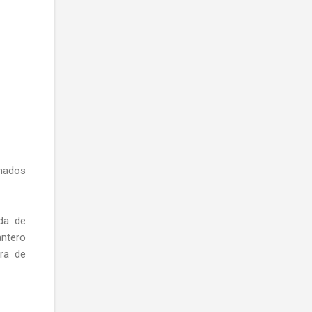
omados
lda de
antero
ura de