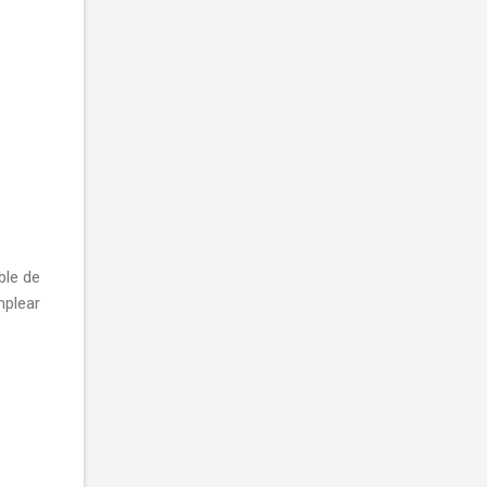
ble de
plear