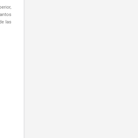
erior,
cantos
de las