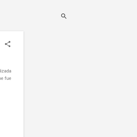
lizada
me fue