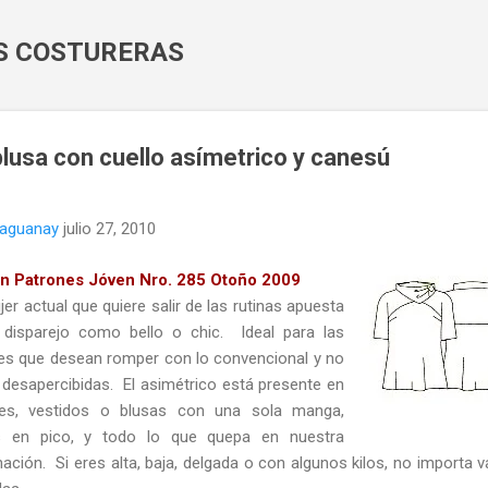
Ir al contenido principal
AS COSTURERAS
lusa con cuello asímetrico y canesú
naguanay
julio 27, 2010
n Patrones Jóven Nro. 285 Otoño 2009
er actual que quiere salir de las rutinas apuesta
 disparejo como bello o chic. Ideal para las
es que desean romper con lo convencional y no
 desapercibidas. El asimétrico está presente en
es, vestidos o blusas con una sola manga,
s en pico, y todo lo que quepa en nuestra
ación. Si eres alta, baja, delgada o con algunos kilos, no importa v