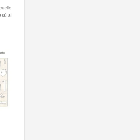
cuello
esú al