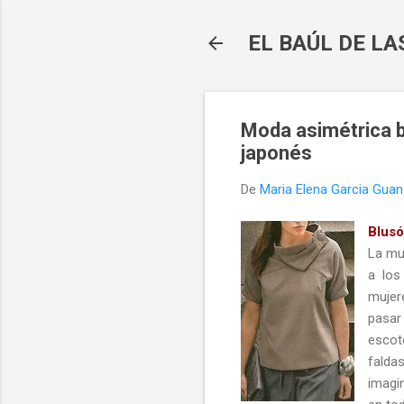
EL BAÚL DE L
Moda asimétrica b
japonés
De
Maria Elena Garcia Gua
Blusó
La muj
a los
mujer
pasar
escot
falda
imagin