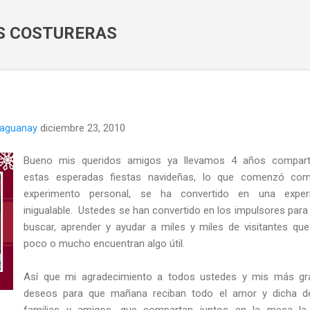
Ir al contenido principal
AS COSTURERAS
naguanay
diciembre 23, 2010
Bueno mis queridos amigos ya llevamos 4 años compart
estas esperadas fiestas navideñas, lo que comenzó co
experimento personal, se ha convertido en una experi
inigualable. Ustedes se han convertido en los impulsores para 
buscar, aprender y ayudar a miles y miles de visitantes qu
poco o mucho encuentran algo útil.
Así que mi agradecimiento a todos ustedes y mis más gr
deseos para que mañana reciban todo el amor y dicha d
familias y amigos, que compartan juntos en la mesa la