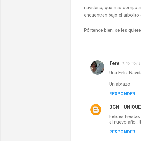
navideña, que mis compatrio
encuentren bajo el arbolito
Pórtence bien, se les quiere
Tere
12/24/2010
C
Una Feliz Navid
o
m
Un abrazo
e
RESPONDER
n
BCN - UNIQUE 
t
Felices Fiestas
a
el nuevo año...!!
r
RESPONDER
i