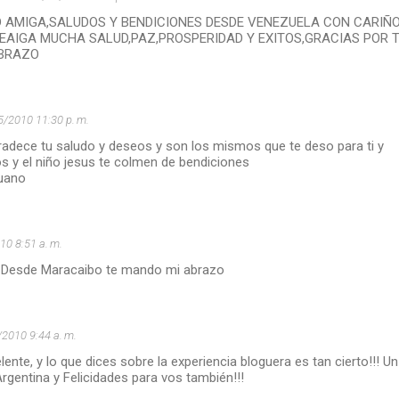
D AMIGA,SALUDOS Y BENDICIONES DESDE VENEZUELA CON CARIÑO
 TEAIGA MUCHA SALUD,PAZ,PROSPERIDAD Y EXITOS,GRACIAS POR 
ABRAZO
5/2010 11:30 p. m.
radece tu saludo y deseos y son los mismos que te deso para ti y
ios y el niño jesus te colmen de bendiciones
huano
10 8:51 a. m.
s. Desde Maracaibo te mando mi abrazo
2010 9:44 a. m.
lente, y lo que dices sobre la experiencia bloguera es tan cierto!!! Un
gentina y Felicidades para vos también!!!