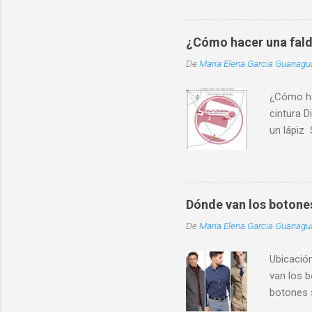
¿Cómo hacer una fald
De
Maria Elena Garcia Guanag
¿Cómo ha
cintura D
un lápiz 
(11 es el
Utilizand
otro del 
cintura m
Dónde van los botone
extremo. 
De
Maria Elena Garcia Guanag
tela. ¿Cu
factor de
Ubicació
en una so
van los 
ancho. Un
botones 
los boto