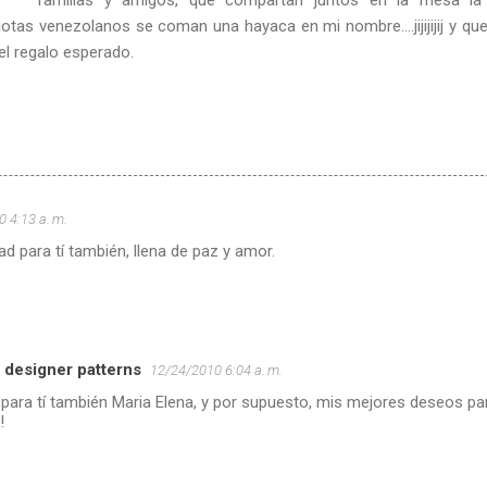
tas venezolanos se coman una hayaca en mi nombre....jijijijij y que
 el regalo esperado.
 4:13 a. m.
ad para tí también, llena de paz y amor.
designer patterns
12/24/2010 6:04 a. m.
 para tí también Maria Elena, y por supuesto, mis mejores deseos pa
!