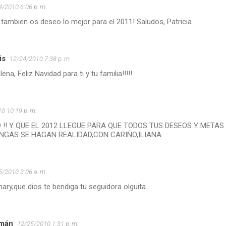
4/2010 6:06 p. m.
tambien os deseo lo mejor para el 2011! Saludos, Patricia
is
12/24/2010 7:38 p. m.
ena, Feliz Navidad para ti y tu familia!!!!!
0 10:19 p. m.
 !! Y QUE EL 2012 LLEGUE PARA QUE TODOS TUS DESEOS Y METAS
NGAS SE HAGAN REALIDAD,CON CARIÑO,ILIANA
5/2010 3:06 a. m.
mary,que dios te bendiga tu seguidora olguita..
emán
12/25/2010 1:31 p. m.