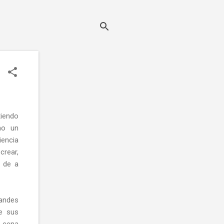
iendo
mo un
encia
crear,
e de a
andes
e sus
 cena