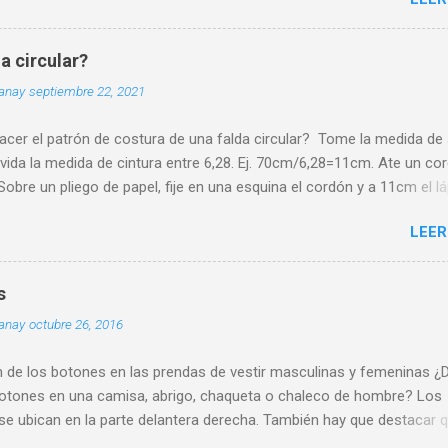
a circular?
uanay
septiembre 22, 2021
cer el patrón de costura de una falda circular? Tome la medida de
ivida la medida de cintura entre 6,28. Ej. 70cm/6,28=11cm. Ate un co
Sobre un pliego de papel, fije en una esquina el cordón y a 11cm el lá
 resultado de la operación anterior que llamaremos Radio de Cintura
LEER
o el cordón y lápiz como compás trace una línea curva de un extrem
papel. Desde la misma esquina fije el cordón con la medida de Radio
ás el largo de falda deseado y trace otra línea circular de extremo a
s
Si tiene más experiencia puede hacer este trazado directamente en 
uanay
octubre 26, 2016
ánta tela se necesita para una falda circular? El largo de la falda es e
terminante para calcular la tela necesaria. Si desea confeccionar la 
n de los botones en las prendas de vestir masculinas y femeninas 
la pieza opte por telas de doble ancho, es decir, de 2,80 a 3,00 met
botones en una camisa, abrigo, chaqueta o chaleco de hombre? Los
a recomendación importante, trace el patrón de costura ant...
se ubican en la parte delantera derecha. También hay que destacar 
nes para camisa de caballero siempre deben ser pequeños de 1cm d