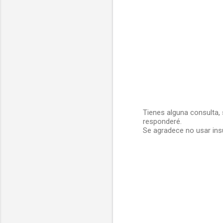
Tienes alguna consulta,
responderé.
P
Se agradece no usar insu
u
b
l
i
c
a
r
u
n
c
o