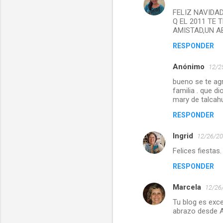
FELIZ NAVIDA
Q EL 2011 TE
AMISTAD,UN 
RESPONDER
Anónimo
12/2
bueno se te ag
familia . que d
mary de talca
RESPONDER
Ingrid
12/26/20
Felices fiesta
RESPONDER
Marcela
12/26/
Tu blog es exce
abrazo desde Ar