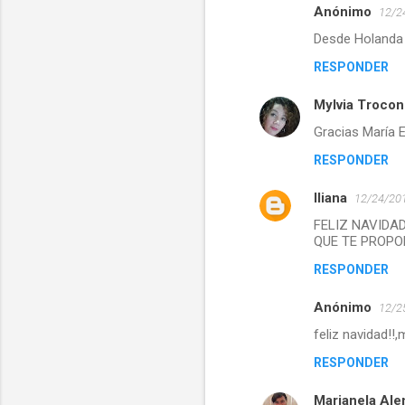
Anónimo
o
12/2
s
Desde Holanda 
RESPONDER
Mylvia Trocon
Gracias María El
RESPONDER
Iliana
12/24/201
FELIZ NAVIDAD
QUE TE PROPO
RESPONDER
Anónimo
12/2
feliz navidad!!,
RESPONDER
Marianela Al