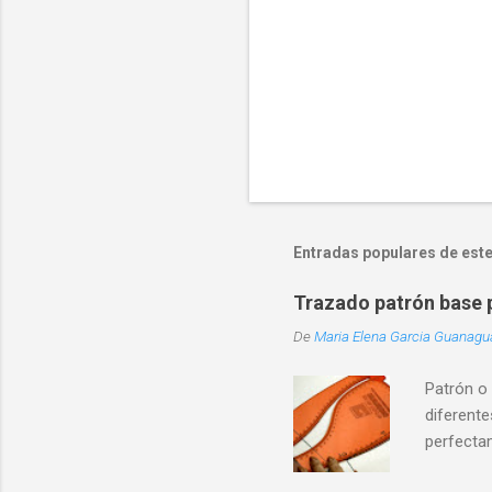
m
e
n
t
a
r
i
o
Entradas populares de este
Trazado patrón base p
De
Maria Elena Garcia Guanag
Patrón o
diferente
perfecta