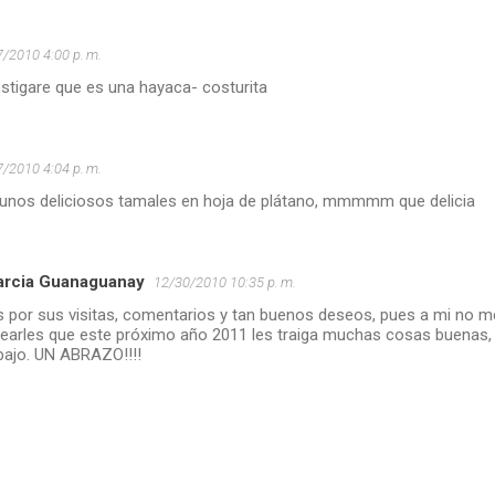
/2010 4:00 p. m.
nvestigare que es una hayaca- costurita
/2010 4:04 p. m.
 unos deliciosos tamales en hoja de plátano, mmmmm que delicia
arcia Guanaguanay
12/30/2010 10:35 p. m.
s por sus visitas, comentarios y tan buenos deseos, pues a mi no m
arles que este próximo año 2011 les traiga muchas cosas buenas,
abajo. UN ABRAZO!!!!