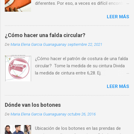
diferentes. Por eso, a veces es difícil encontrar
una prenda que se adapte perfectamente a
LEER MÁS
nuestra silueta y que nos haga sentir cómodos
y seguros.
¿Cómo hacer una falda circular?
De
Maria Elena Garcia Guanaguanay
septiembre 22, 2021
¿Cómo hacer el patrón de costura de una falda
circular? Tome la medida de su cintura Divida
la medida de cintura entre 6,28. Ej.
70cm/6,28=11cm. Ate un cordón a un lápiz
LEER MÁS
Sobre un pliego de papel, fije en una esquina el
cordón y a 11cm el lápiz (11 es el resultado de
la operación anterior que llamaremos Radio de
Dónde van los botones
Cintura ) Utilizando el cordón y lápiz como
De
Maria Elena Garcia Guanaguanay
octubre 26, 2016
compás trace una línea curva de un extremo a
otro del papel. Desde la misma esquina fije el
Ubicación de los botones en las prendas de
cordón con la medida de Radio de cintura más