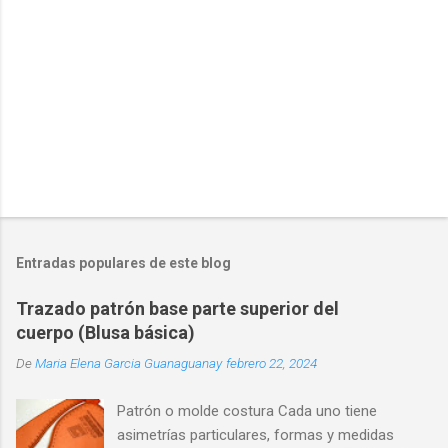
c
o
m
e
n
t
a
r
i
o
Entradas populares de este blog
Trazado patrón base parte superior del
cuerpo (Blusa básica)
De
Maria Elena Garcia Guanaguanay
febrero 22, 2024
Patrón o molde costura Cada uno tiene
asimetrías particulares, formas y medidas