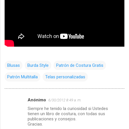
Blusas
Burda Style
Patrón de Costura Gratis
Patrón Multitalla
Telas personalizadas
Anónimo
6/30/2012 8:49 a. m.
C
Siempre he tenido la curiosidad si Ustedes
o
tienen un libro de costura, con todas sus
m
publicaciones y consejos.
Gracias.
e