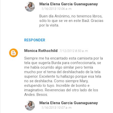
Maria Elena Garcia Guanaguanay
n
1/16/2013 10:06 a. m.
t
Buen día Anónimo, no tenemos libros,
a
sólo lo que se ve en este Baúl. Gracias
por la visita.
r
i
RESPONDER
o
s
Monica Rothschild
7/12/2012 8:50 a. m.
Siempre me ha encantado esta camiseta por la
tela que sugería Burda para confeccionarla, se
me había ocurrido algo similar pero temía
mucho por el tema del deshilachado de la tela
superior. Excelente tu hallazgo porque esa tela
no se deshilacha. Como siempre Mary,
estupendo lo tuyo. Increíble de bonito e
imaginativo. Reverencias del otro lado de los
Andes. Besos.
Maria Elena Garcia Guanaguanay
1/16/2013 10:07 a. m.