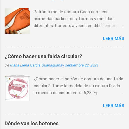
Patrón o molde costura Cada uno tiene
asimetrías particulares, formas y medidas
diferentes. Por eso, a veces es difícil encontrar
una prenda que se adapte perfectamente a
LEER MÁS
nuestra silueta y que nos haga sentir cómodos
y seguros.
¿Cómo hacer una falda circular?
De
Maria Elena Garcia Guanaguanay
septiembre 22, 2021
¿Cómo hacer el patrón de costura de una falda
circular? Tome la medida de su cintura Divida
la medida de cintura entre 6,28. Ej.
70cm/6,28=11cm. Ate un cordón a un lápiz
LEER MÁS
Sobre un pliego de papel, fije en una esquina el
cordón y a 11cm el lápiz (11 es el resultado de
la operación anterior que llamaremos Radio de
Dónde van los botones
Cintura ) Utilizando el cordón y lápiz como