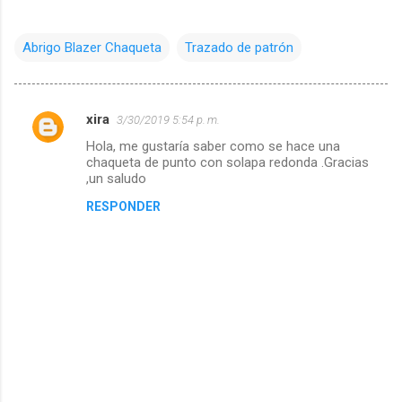
Abrigo Blazer Chaqueta
Trazado de patrón
xira
3/30/2019 5:54 p. m.
C
Hola, me gustaría saber como se hace una
o
chaqueta de punto con solapa redonda .Gracias
m
,un saludo
e
RESPONDER
n
t
a
r
i
o
s