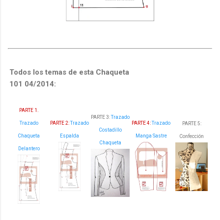
Todos los temas de esta Chaqueta
101 04/2014:
PARTE 1.
PARTE 3:
Trazado
Trazado
PARTE 2:
Trazado
PARTE 4:
Trazado
PARTE 5:
Costadillo
Chaqueta
Espalda
Manga Sastre
Confección
Chaqueta
Delantero