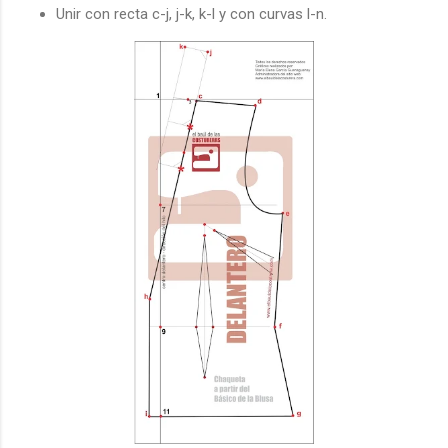
Unir con recta c-j, j-k, k-l y con curvas l-n.