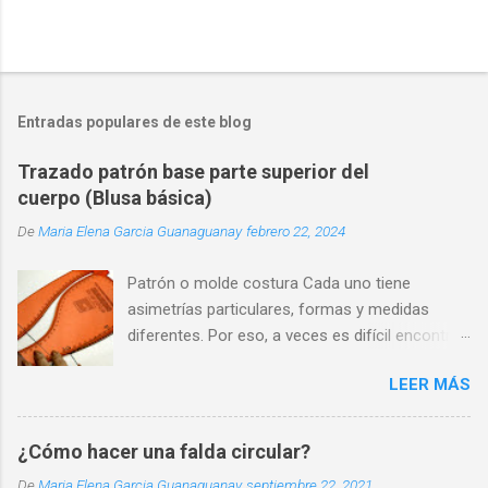
o
Entradas populares de este blog
Trazado patrón base parte superior del
cuerpo (Blusa básica)
De
Maria Elena Garcia Guanaguanay
febrero 22, 2024
Patrón o molde costura Cada uno tiene
asimetrías particulares, formas y medidas
diferentes. Por eso, a veces es difícil encontrar
una prenda que se adapte perfectamente a
LEER MÁS
nuestra silueta y que nos haga sentir cómodos
y seguros.
¿Cómo hacer una falda circular?
De
Maria Elena Garcia Guanaguanay
septiembre 22, 2021