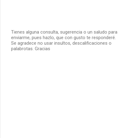
Tienes alguna consulta, sugerencia o un saludo para
enviarme, pues hazlo, que con gusto te responderé.
P
Se agradece no usar insultos, descalificaciones o
u
palabrotas. Gracias
b
l
i
c
a
r
u
n
c
o
m
e
n
t
a
r
i