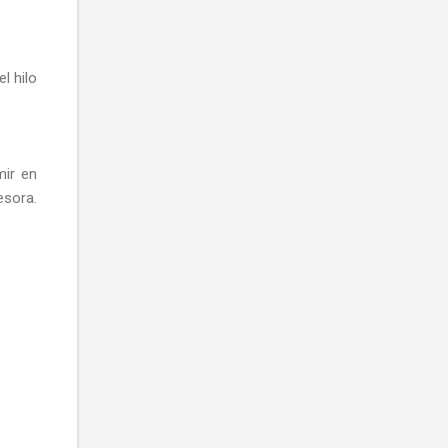
l hilo
mir en
esora.