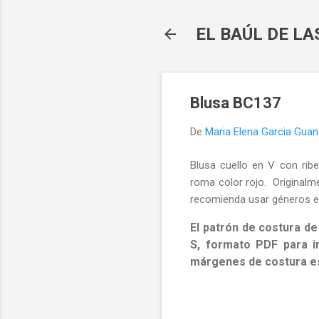
EL BAÚL DE L
Blusa BC137
De
Maria Elena Garcia Gua
Blusa cuello en V con rib
roma color rojo. Originalm
recomienda usar géneros el
El patrón de costura de
S, formato PDF para im
márgenes de costura es