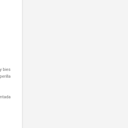
y bies
erilla
untada