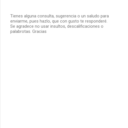
Tienes alguna consulta, sugerencia o un saludo para
enviarme, pues hazlo, que con gusto te responderé.
P
Se agradece no usar insultos, descalificaciones o
u
palabrotas. Gracias
b
l
i
c
a
r
u
n
c
o
m
e
n
t
a
r
i
o