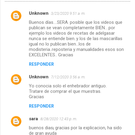
Unknown
3/23/2020 9:51 a. m.
C
Buenos días....SERA. posible que los videos que
o
publican se vean completamente BIEN....por
m
ejemplo los videos de recetas de adelgasar
nunca se entiende bien..y los de las mascarillas
e
igual no lo publican bien...los de
modisteria..reposteria y manualidades esos son
n
EXCELENTES.. Gracias
t
RESPONDER
a
r
Unknown
7/12/2020 3:56 a. m.
i
Yo conocia solo el enhebrador antiguo.
Tratare de comprar el que muestras.
o
Gracias
s
RESPONDER
sara
8/28/2020 12:43 p. m.
buenos dias¡ gracias por la explicacion, ha sido
de gran ayuda