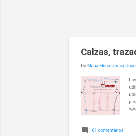
Calzas, traz
De
Maria Elena Garcia Gua
Las
uti
uti
per
wik
hom
pre
61 comentarios
cal