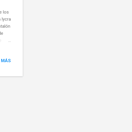
e los
 lycra
ntalón
de
e
a
7'
 MÁS
línea
b
los
hacia
a