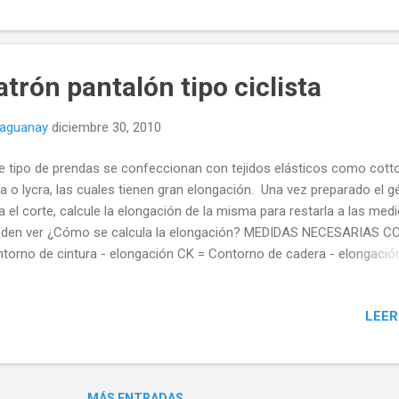
este tutorial queda justo a la altura de la cintura con elástico incorp
una jareta. Medidas necesarias: Contorno de cintura (CC) Contorno 
era (CK) Altura de Tiro (AT) Altura de rodilla (AR) Contorno de rodill
go total (LT) Contorno de tobillo (CT) IMPORTANTE : Recuerde que p
trón pantalón tipo ciclista
 géneros elásticos debemos descontar a nuestras medidas el porce
naguanay
diciembre 30, 2010
e tipo de prendas se confeccionan con tejidos elásticos como cott
ra o lycra, las cuales tienen gran elongación. Una vez preparado el 
a el corte, calcule la elongación de la misma para restarla a las medi
den ver ¿Cómo se calcula la elongación? MEDIDAS NECESARIAS CC
torno de cintura - elongación CK = Contorno de cadera - elongació
go de tiro ¿Cómo se toma el largo de tiro?
LEER
MÁS ENTRADAS