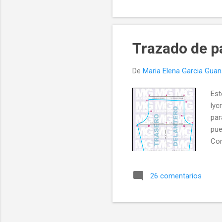
de 
en 
Cad
Lar
Trazado de pa
los
d...
De
Maria Elena Garcia Gua
Est
lyc
par
pue
Con
Lar
26 comentarios