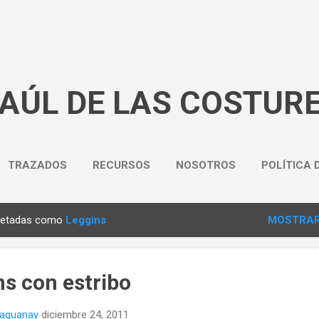
Ir al contenido principal
BAÚL DE LAS COSTUR
TRAZADOS
RECURSOS
NOSOTROS
POLÍTICA 
quetadas como
Leggins
MOSTRAR
ns con estribo
naguanay
diciembre 24, 2011