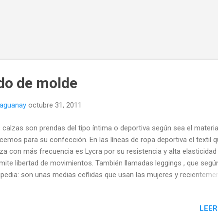
ado de molde
naguanay
octubre 31, 2011
 calzas son prendas del tipo íntima o deportiva según sea el materia
licemos para su confección. En las líneas de ropa deportiva el textil 
liza con más frecuencia es Lycra por su resistencia y alta elasticidad
mite libertad de movimientos. También llamadas leggings , que según
ipedia: son unas medias ceñidas que usan las mujeres y recienteme
bres a modo de calzas. Opacas y abiertas por el pie se llevan com
nda externa combinadas con jerseys largos o vestidos, se los lleva 
LEER
zado alto y grande acompañado de abrigos y sweaters bajos. El mo