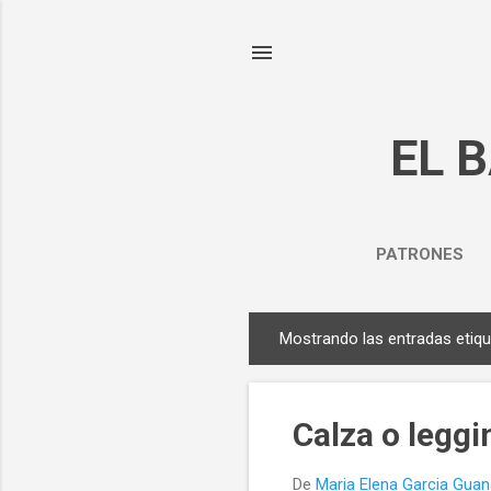
EL 
PATRONES
Mostrando las entradas eti
E
n
t
Calza o leggi
r
a
De
Maria Elena Garcia Gua
d