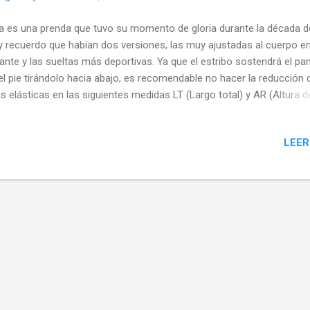
a es una prenda que tuvo su momento de gloria durante la década d
y recuerdo que habían dos versiones, las muy ajustadas al cuerpo en
llante y las sueltas más deportivas. Ya que el estribo sostendrá el pa
el pie tirándolo hacia abajo, es recomendable no hacer la reducción 
as elásticas en las siguientes medidas LT (Largo total) y AR (Altura d
illa) para evitar que el pantalón quede pequeño. Sobre el trazado de l
za realizaremos las siguientes modificaciones: De los Puntos 7, 4 y 
LEER
var hacia abajo la medida 13 cm y trazar una horizontal. Prolongar la 
asta interceptar con la nueva horizontal, marcar Punto b. Del Punto 
ia ambos lados llevar las medidas de los Puntos 4-7 y 4-7', marcar 
tos a y c Unir con línea recta los Puntos 7-a, a-c y c-7' Drl Punto b 
a lado llevar la medida 6cm De los Puntos a y c hacia dentro llevar l
ida 3cm Trazar arcos a partir de los nu...