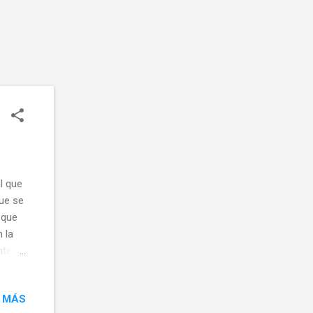
l que
que se
 que
 la
nte
o
con
 MÁS
delo