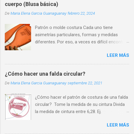
cuerpo (Blusa básica)
De
Maria Elena Garcia Guanaguanay
febrero 22, 2024
Patrón o molde costura Cada uno tiene
asimetrías particulares, formas y medidas
diferentes. Por eso, a veces es difícil encontrar
una prenda que se adapte perfectamente a
LEER MÁS
nuestra silueta y que nos haga sentir cómodos
y seguros.
¿Cómo hacer una falda circular?
De
Maria Elena Garcia Guanaguanay
septiembre 22, 2021
¿Cómo hacer el patrón de costura de una falda
circular? Tome la medida de su cintura Divida
la medida de cintura entre 6,28. Ej.
70cm/6,28=11cm. Ate un cordón a un lápiz
LEER MÁS
Sobre un pliego de papel, fije en una esquina el
cordón y a 11cm el lápiz (11 es el resultado de