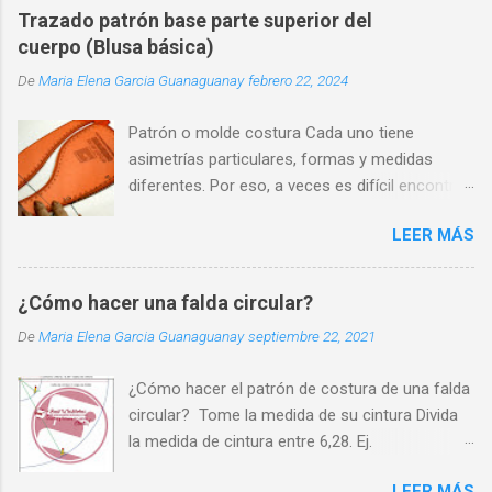
Trazado patrón base parte superior del
cuerpo (Blusa básica)
De
Maria Elena Garcia Guanaguanay
febrero 22, 2024
Patrón o molde costura Cada uno tiene
asimetrías particulares, formas y medidas
diferentes. Por eso, a veces es difícil encontrar
una prenda que se adapte perfectamente a
LEER MÁS
nuestra silueta y que nos haga sentir cómodos
y seguros.
¿Cómo hacer una falda circular?
De
Maria Elena Garcia Guanaguanay
septiembre 22, 2021
¿Cómo hacer el patrón de costura de una falda
circular? Tome la medida de su cintura Divida
la medida de cintura entre 6,28. Ej.
70cm/6,28=11cm. Ate un cordón a un lápiz
LEER MÁS