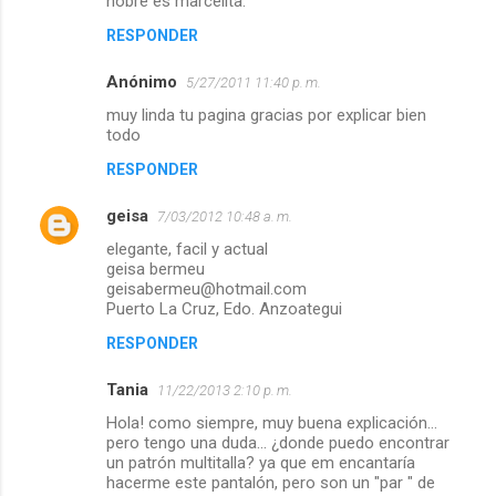
nobre es marcelita.
RESPONDER
Anónimo
5/27/2011 11:40 p. m.
muy linda tu pagina gracias por explicar bien
todo
RESPONDER
geisa
7/03/2012 10:48 a. m.
elegante, facil y actual
geisa bermeu
geisabermeu@hotmail.com
Puerto La Cruz, Edo. Anzoategui
RESPONDER
Tania
11/22/2013 2:10 p. m.
Hola! como siempre, muy buena explicación...
pero tengo una duda... ¿donde puedo encontrar
un patrón multitalla? ya que em encantaría
hacerme este pantalón, pero son un "par " de