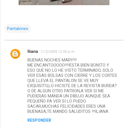
Pantalones
Iliana
1/12/2009 12:55 a. m.
C
BUENAS NOCHES MARY!!!
o
ME ENCANTOOOOO!!!!ESTA BIEN BONITO Y
m
ESO QUE NO LO HE VISTO TERMINADO, SOLO
VER ESAS BOLSAS CON CIERRE Y LOS CORTES
e
QUE LLEVA EL PANTALON SE VE MUY
EXQUISITO,LO HICISTE DE LA REVISTA BURDA?
n
O DE ALGUN OTRO PATRON,A VER SI ME
t
PUDIERAS MANDA UN DIBUJO AUNQUE SEA
PEQUEÑO PA VER SI LO PUEDO
a
SACAR,MUCHAS FELICIDADES ERES UNA
r
BUENASA,TE MANDO SALUDITOS !!!ILIANA
i
RESPONDER
o