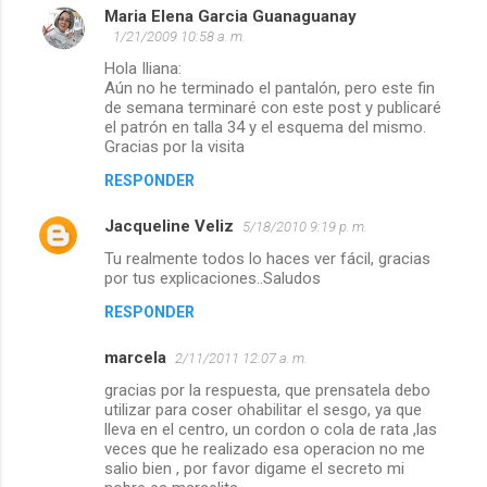
Maria Elena Garcia Guanaguanay
s
1/21/2009 10:58 a. m.
Hola Iliana:
Aún no he terminado el pantalón, pero este fin
de semana terminaré con este post y publicaré
el patrón en talla 34 y el esquema del mismo.
Gracias por la visita
RESPONDER
Jacqueline Veliz
5/18/2010 9:19 p. m.
Tu realmente todos lo haces ver fácil, gracias
por tus explicaciones..Saludos
RESPONDER
marcela
2/11/2011 12:07 a. m.
gracias por la respuesta, que prensatela debo
utilizar para coser ohabilitar el sesgo, ya que
lleva en el centro, un cordon o cola de rata ,las
veces que he realizado esa operacion no me
salio bien , por favor digame el secreto mi