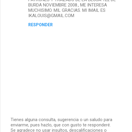
o
BURDA NOVIEMBRE 2008., ME INTERESA
s
MUCHISIMO. MIL GRACIAS. MI IMAIL ES
IKALOUIS@GMAIL.COM
RESPONDER
Tienes alguna consulta, sugerencia o un saludo para
enviarme, pues hazlo, que con gusto te responderé.
P
Se agradece no usar insultos, descalificaciones o
u