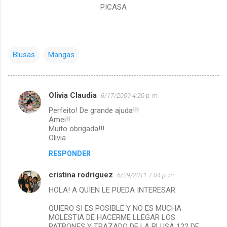
PICASA
Blusas
Mangas
Olivia Claudia
6/17/2009 4:20 p. m.
C
Perfeito! De grande ajuda!!!
o
Amei!!
m
Muito obrigada!!!
Olivia
e
RESPONDER
n
t
cristina rodriguez
6/29/2011 7:04 p. m.
a
HOLA! A QUIEN LE PUEDA INTERESAR.
r
QUIERO SI ES POSIBLE Y NO ES MUCHA
i
MOLESTIA DE HACERME LLEGAR LOS
PATRONES Y TRAZADO DE LA BLUSA 122 DE