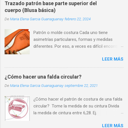
Trazado patrón base parte superior del
cuerpo (Blusa básica)
De
Maria Elena Garcia Guanaguanay
febrero 22, 2024
Patrón o molde costura Cada uno tiene
asimetrías particulares, formas y medidas
diferentes. Por eso, a veces es difícil encontrar
una prenda que se adapte perfectamente a
LEER MÁS
nuestra silueta y que nos haga sentir cómodos
y seguros.
¿Cómo hacer una falda circular?
De
Maria Elena Garcia Guanaguanay
septiembre 22, 2021
¿Cómo hacer el patrón de costura de una falda
circular? Tome la medida de su cintura Divida
la medida de cintura entre 6,28. Ej.
70cm/6,28=11cm. Ate un cordón a un lápiz
LEER MÁS
Sobre un pliego de papel, fije en una esquina el