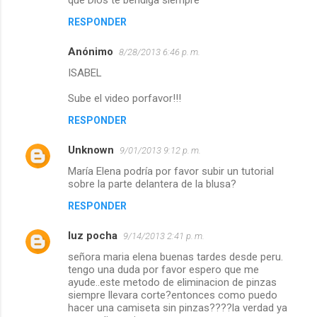
que Dios te bendiga siempre
RESPONDER
Anónimo
8/28/2013 6:46 p. m.
ISABEL
Sube el video porfavor!!!
RESPONDER
Unknown
9/01/2013 9:12 p. m.
María Elena podría por favor subir un tutorial
sobre la parte delantera de la blusa?
RESPONDER
luz pocha
9/14/2013 2:41 p. m.
señora maria elena buenas tardes desde peru.
tengo una duda por favor espero que me
ayude..este metodo de eliminacion de pinzas
siempre llevara corte?entonces como puedo
hacer una camiseta sin pinzas????la verdad ya