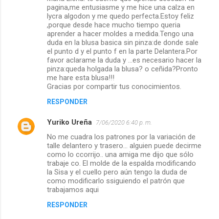
pagina,me entusiasme y me hice una calza en
lycra algodon y me quedo perfecta.Estoy feliz
,porque desde hace mucho tiempo queria
aprender a hacer moldes a medida.Tengo una
duda en la blusa basica sin pinza:de donde sale
el punto d y el punto f en la parte Delantera.Por
favor aclarame la duda y ...es necesario hacer la
pinza:queda holgada la blusa? o ceñida?Pronto
me hare esta blusa!!!
Gracias por compartir tus conocimientos.
RESPONDER
Yuriko Ureña
7/06/2020 6:40 p. m.
No me cuadra los patrones por la variación de
talle delantero y trasero... alguien puede decirme
como lo ccorrijo.. una amiga me dijo que sólo
trabaje co. El molde de la espalda modificando
la Sisa y el cuello pero aún tengo la duda de
como modificarlo ssiguiendo el patrón que
trabajamos aqui
RESPONDER