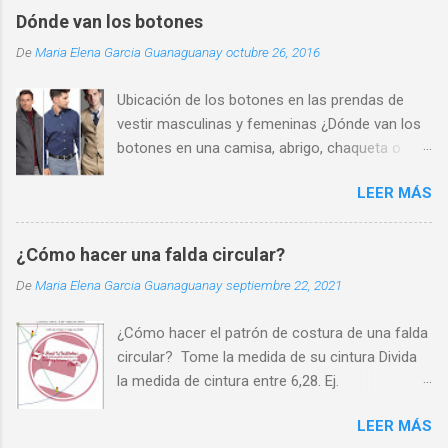
Dónde van los botones
De
Maria Elena Garcia Guanaguanay
octubre 26, 2016
Ubicación de los botones en las prendas de
vestir masculinas y femeninas ¿Dónde van los
botones en una camisa, abrigo, chaqueta o
chaleco de hombre? Los botones se ubican en
LEER MÁS
la parte delantera derecha. También hay que
destacar que los botones para camisa de
caballero siempre deben ser pequeños de 1cm
¿Cómo hacer una falda circular?
de diámetro para la abertura frontal y de 8mm
De
Maria Elena Garcia Guanaguanay
septiembre 22, 2021
para las solapas del cuello (camisa azul de la
foto) todos de 4 orificios. Para chalecos,
¿Cómo hacer el patrón de costura de una falda
chaquetas blazer de 1,5 cm y para abrigos,
circular? Tome la medida de su cintura Divida
parkas, gabanes pueden varias según el
la medida de cintura entre 6,28. Ej.
modelo. ¿Dónde van los botones en un
70cm/6,28=11cm. Ate un cordón a un lápiz
pantalón de hombre? Ya sea que el pantalón
LEER MÁS
Sobre un pliego de papel, fije en una esquina el
sea largo, corto, tipo bermudas, short; con