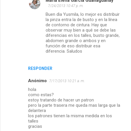
Maria Elena Garcia Guanaguanay
7/24/2013 10:47 p. m.
Buen dìa Yusmila, lo mejor es distribuir
la pinza entra la de busto y en la línea
de contorno de cintura. Hay que
observar muy bien a qué se debe las
diferencias en los talles, busto grande,
abdomen grande o ambos y en
función de eso distribuir esa
diferencia. Saludos
RESPONDER
Anónimo
7/17/2013 10:21 a. m.
hola
como estas?
estoy tratando de hacer un patron
pero la parte trasera me queda mas larga que la
delantera
los patrones tienen la misma medida en los
talles
gracias