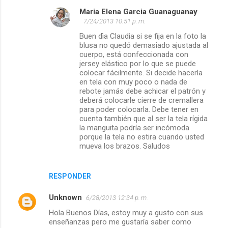
Maria Elena Garcia Guanaguanay
7/24/2013 10:51 p. m.
Buen dìa Claudia si se fija en la foto la
blusa no quedó demasiado ajustada al
cuerpo, está confeccionada con
jersey elástico por lo que se puede
colocar fácilmente. Si decide hacerla
en tela con muy poco o nada de
rebote jamás debe achicar el patrón y
deberá colocarle cierre de cremallera
para poder colocarla. Debe tener en
cuenta también que al ser la tela rígida
la manguita podría ser incómoda
porque la tela no estira cuando usted
mueva los brazos. Saludos
RESPONDER
Unknown
6/28/2013 12:34 p. m.
Hola Buenos Días, estoy muy a gusto con sus
enseñanzas pero me gustaría saber como