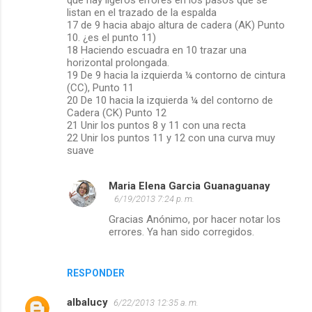
que hay ligeros errores en los pasos que se
listan en el trazado de la espalda
17 de 9 hacia abajo altura de cadera (AK) Punto
10. ¿es el punto 11)
18 Haciendo escuadra en 10 trazar una
horizontal prolongada.
19 De 9 hacia la izquierda ¼ contorno de cintura
(CC), Punto 11
20 De 10 hacia la izquierda ¼ del contorno de
Cadera (CK) Punto 12
21 Unir los puntos 8 y 11 con una recta
22 Unir los puntos 11 y 12 con una curva muy
suave
Maria Elena Garcia Guanaguanay
6/19/2013 7:24 p. m.
Gracias Anónimo, por hacer notar los
errores. Ya han sido corregidos.
RESPONDER
albalucy
6/22/2013 12:35 a. m.