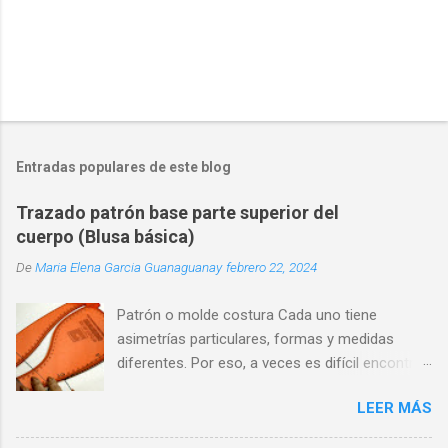
t
a
r
i
o
Entradas populares de este blog
Trazado patrón base parte superior del
cuerpo (Blusa básica)
De
Maria Elena Garcia Guanaguanay
febrero 22, 2024
Patrón o molde costura Cada uno tiene
asimetrías particulares, formas y medidas
diferentes. Por eso, a veces es difícil encontrar
una prenda que se adapte perfectamente a
LEER MÁS
nuestra silueta y que nos haga sentir cómodos
y seguros.