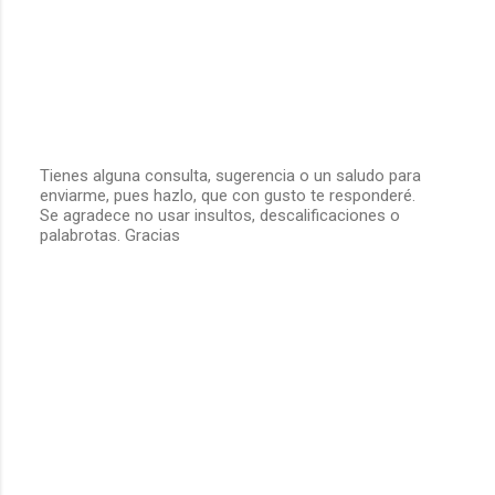
Tienes alguna consulta, sugerencia o un saludo para
enviarme, pues hazlo, que con gusto te responderé.
P
Se agradece no usar insultos, descalificaciones o
u
palabrotas. Gracias
b
l
i
c
a
r
u
n
c
o
m
e
n