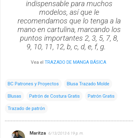
indispensable para muchos
modelos, así que le
recomendamos que lo tenga a la
mano en cartulina, marcando los
puntos importantes 2, 3, 5, 7, 8,
9, 10, 11, 12, b, c, d, e, f, g.
Vea el
TRAZADO DE MANGA BÁSICA
BC Patrones y Proyectos
Blusa Trazado Molde
Blusas
Patrón de Costura Gratis
Patrón Gratis
Trazado de patrón
Maritza
6/13/2013 6:19 p. m.
C