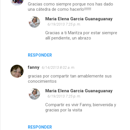
Gracias como siempre porque nos has dado
o
una cátedra de como hacerlo!!!!!!
m
Maria Elena Garcia Guanaguanay
e
6/19/2013 7:25 p. m.
n
Gracias a ti Maritza por estar siempre
allí pendiente, un abrazo
t
a
r
RESPONDER
i
fanny
6/14/2013 8:02 a. m.
o
gracias por compartir tan amablemente sus
s
conocimientos
Maria Elena Garcia Guanaguanay
6/19/2013 7:25 p. m.
Compartir es vivir Fanny, bienvenida y
gracias por la visita
RESPONDER