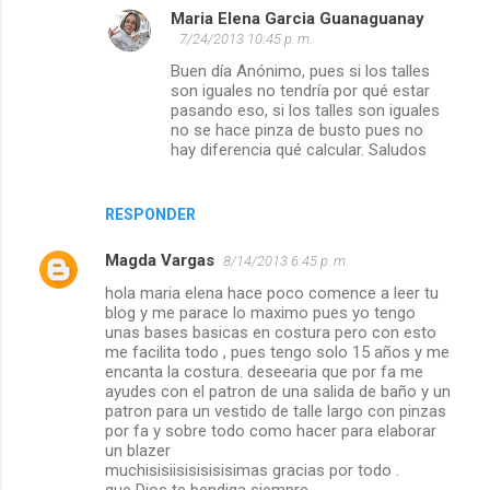
Maria Elena Garcia Guanaguanay
7/24/2013 10:45 p. m.
Buen día Anónimo, pues si los talles
son iguales no tendría por qué estar
pasando eso, si los talles son iguales
no se hace pinza de busto pues no
hay diferencia qué calcular. Saludos
RESPONDER
Magda Vargas
8/14/2013 6:45 p. m.
hola maria elena hace poco comence a leer tu
blog y me parace lo maximo pues yo tengo
unas bases basicas en costura pero con esto
me facilita todo , pues tengo solo 15 años y me
encanta la costura. deseearia que por fa me
ayudes con el patron de una salida de baño y un
patron para un vestido de talle largo con pinzas
por fa y sobre todo como hacer para elaborar
un blazer
muchisisiisisisisisimas gracias por todo .