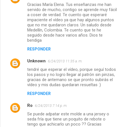
Gracias María Elena. Tus enseñanzas me han
servido de mucho, contigo se aprende muy fácil
a coser de verdad. Te cuento que esperaré
impaciente el vídeo ya que hay algunos puntos
que no me quedaron claros. Un saludo desde
Medellín, Colombia. Te cuento que te he
seguido desde hace varios años. Dios te
bendiga
RESPONDER
Unknown
6/24/2013 11:35 a. m.
tendré que esperar el vídeo, porque seguí todos
los pasos y no logro llegar al patrón sin pinzas,
gracias de antemano se que pronto subirás el
vídeo y mis dudas quedaran resueltas :)
RESPONDER
Ro
6/24/2013 7:14 p. m.
Se puede adpatar este molde a una jersey o
seda fría que tiene un poquito de rebote o
tengo que achicarlo un poco ?? Gracias