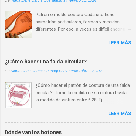
De
Maria Elena Garcia Guanaguanay
febrero 22, 2024
Patrón o molde costura Cada uno tiene
asimetrías particulares, formas y medidas
diferentes. Por eso, a veces es difícil encontrar
una prenda que se adapte perfectamente a
LEER MÁS
nuestra silueta y que nos haga sentir cómodos
y seguros.
¿Cómo hacer una falda circular?
De
Maria Elena Garcia Guanaguanay
septiembre 22, 2021
¿Cómo hacer el patrón de costura de una falda
circular? Tome la medida de su cintura Divida
la medida de cintura entre 6,28. Ej.
70cm/6,28=11cm. Ate un cordón a un lápiz
LEER MÁS
Sobre un pliego de papel, fije en una esquina el
cordón y a 11cm el lápiz (11 es el resultado de
la operación anterior que llamaremos Radio de
Dónde van los botones