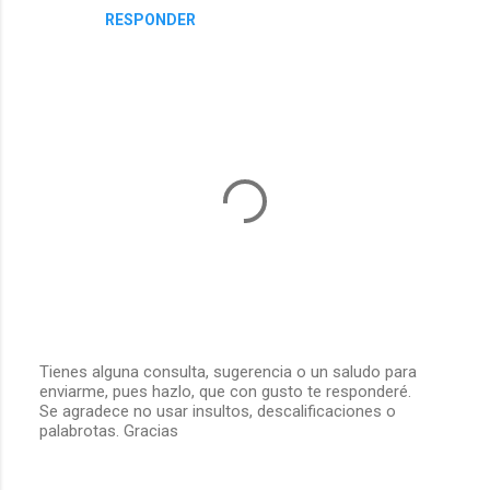
RESPONDER
a
r
i
o
s
Tienes alguna consulta, sugerencia o un saludo para
enviarme, pues hazlo, que con gusto te responderé.
P
Se agradece no usar insultos, descalificaciones o
u
palabrotas. Gracias
b
l
i