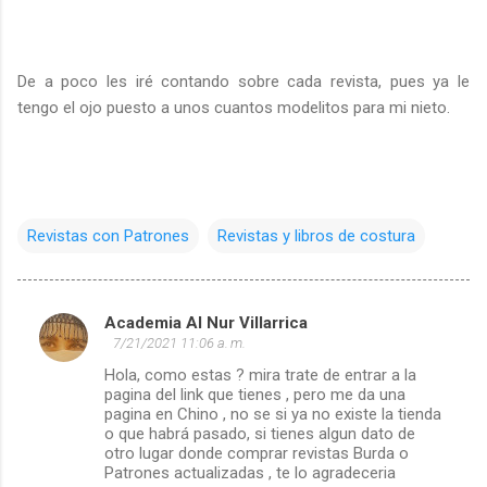
De a poco les iré contando sobre cada revista, pues ya le
tengo el ojo puesto a unos cuantos modelitos para mi nieto.
Revistas con Patrones
Revistas y libros de costura
Academia Al Nur Villarrica
C
7/21/2021 11:06 a. m.
o
Hola, como estas ? mira trate de entrar a la
m
pagina del link que tienes , pero me da una
pagina en Chino , no se si ya no existe la tienda
e
o que habrá pasado, si tienes algun dato de
otro lugar donde comprar revistas Burda o
n
Patrones actualizadas , te lo agradeceria
t