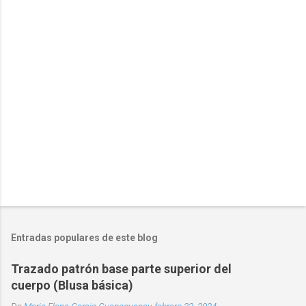
c
a
r
u
n
c
o
m
e
n
t
a
r
i
o
Entradas populares de este blog
Trazado patrón base parte superior del
cuerpo (Blusa básica)