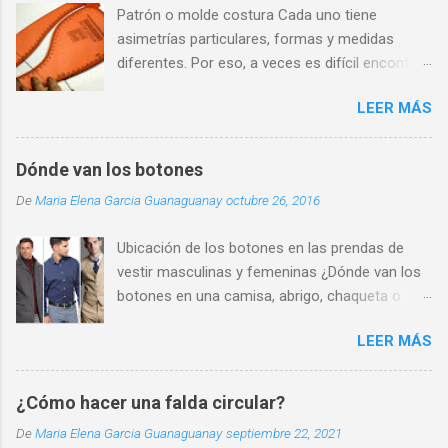
Patrón o molde costura Cada uno tiene
asimetrías particulares, formas y medidas
diferentes. Por eso, a veces es difícil encontrar
una prenda que se adapte perfectamente a
LEER MÁS
nuestra silueta y que nos haga sentir cómodos
y seguros.
Dónde van los botones
De
Maria Elena Garcia Guanaguanay
octubre 26, 2016
Ubicación de los botones en las prendas de
vestir masculinas y femeninas ¿Dónde van los
botones en una camisa, abrigo, chaqueta o
chaleco de hombre? Los botones se ubican en
LEER MÁS
la parte delantera derecha. También hay que
destacar que los botones para camisa de
caballero siempre deben ser pequeños de 1cm
¿Cómo hacer una falda circular?
de diámetro para la abertura frontal y de 8mm
De
Maria Elena Garcia Guanaguanay
septiembre 22, 2021
para las solapas del cuello (camisa azul de la