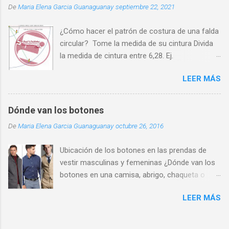
De
Maria Elena Garcia Guanaguanay
septiembre 22, 2021
¿Cómo hacer el patrón de costura de una falda
circular? Tome la medida de su cintura Divida
la medida de cintura entre 6,28. Ej.
70cm/6,28=11cm. Ate un cordón a un lápiz
LEER MÁS
Sobre un pliego de papel, fije en una esquina el
cordón y a 11cm el lápiz (11 es el resultado de
la operación anterior que llamaremos Radio de
Dónde van los botones
Cintura ) Utilizando el cordón y lápiz como
De
Maria Elena Garcia Guanaguanay
octubre 26, 2016
compás trace una línea curva de un extremo a
otro del papel. Desde la misma esquina fije el
Ubicación de los botones en las prendas de
cordón con la medida de Radio de cintura más
vestir masculinas y femeninas ¿Dónde van los
el largo de falda deseado y trace otra línea
botones en una camisa, abrigo, chaqueta o
circular de extremo a extremo. Si tiene más
chaleco de hombre? Los botones se ubican en
experiencia puede hacer este trazado
LEER MÁS
la parte delantera derecha. También hay que
directamente en la tela. ¿Cuánta tela se
destacar que los botones para camisa de
necesita para una falda circular? El largo de la
caballero siempre deben ser pequeños de 1cm
falda es el factor determinante para calcular la