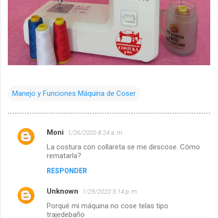
Manejo y Funciones Máquina de Coser
Moni
1/26/2020 8:24 a. m.
C
La costura con collareta se me descose. Cómo
o
rematarla?
m
RESPONDER
e
Unknown
n
1/29/2020 5:14 p. m.
t
Porqué mi máquina no cose telas tipo
trajedebaño