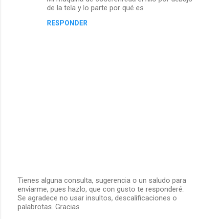
de la tela y lo parte por qué es
RESPONDER
Tienes alguna consulta, sugerencia o un saludo para
enviarme, pues hazlo, que con gusto te responderé.
P
Se agradece no usar insultos, descalificaciones o
u
palabrotas. Gracias
b
l