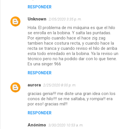
a
RESPONDER
r
i
Unknown
2/05/2020 3:35 p. m.
o
Hola. El problema de mi máquina es que el hilo
s
se enrolla en la bobina. Y salta las puntadas.
Por ejemplo cuando hace el hace zig zag
tambien hace costura recta, y cuando hace la
recta se tranca y cuando reviso el hilo de arriba
esta todo enredado en la bobina. Ya la reviso un
técnico pero no ha podido dar con lo que tiene.
Es una singer 966
RESPONDER
aurora
2/25/2020 8:00 p. m.
gracias genia!!! me diste una gran idea con los
conos de hilo!!! se me saltaba, y rompia!! era
por eso! gracias mil!!
RESPONDER
Anónimo
3/30/2020 10:53 a. m.