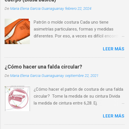
De
Maria Elena Garcia Guanaguanay
febrero 22, 2024
Patrón o molde costura Cada uno tiene
asimetrías particulares, formas y medidas
diferentes. Por eso, a veces es difícil encontrar
una prenda que se adapte perfectamente a
LEER MÁS
nuestra silueta y que nos haga sentir cómodos
y seguros.
¿Cómo hacer una falda circular?
De
Maria Elena Garcia Guanaguanay
septiembre 22, 2021
¿Cómo hacer el patrón de costura de una falda
circular? Tome la medida de su cintura Divida
la medida de cintura entre 6,28. Ej.
70cm/6,28=11cm. Ate un cordón a un lápiz
LEER MÁS
Sobre un pliego de papel, fije en una esquina el
cordón y a 11cm el lápiz (11 es el resultado de