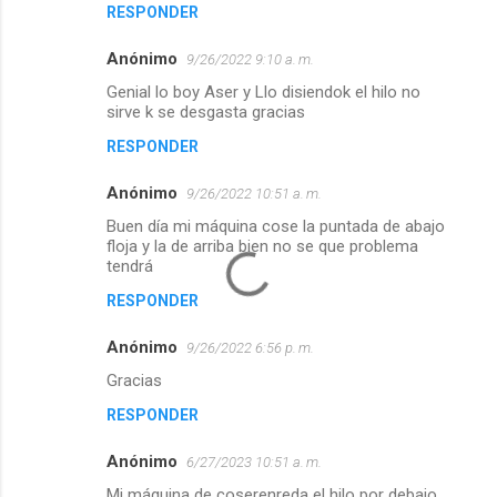
RESPONDER
Anónimo
9/26/2022 9:10 a. m.
Genial lo boy Aser y Llo disiendok el hilo no
sirve k se desgasta gracias
RESPONDER
Anónimo
9/26/2022 10:51 a. m.
Buen día mi máquina cose la puntada de abajo
floja y la de arriba bien no se que problema
tendrá
RESPONDER
Anónimo
9/26/2022 6:56 p. m.
Gracias
RESPONDER
Anónimo
6/27/2023 10:51 a. m.
Mi máquina de coserenreda el hilo por debajo