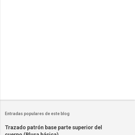
i
c
a
r
u
n
c
o
m
e
n
t
a
r
i
o
Entradas populares de este blog
Trazado patrón base parte superior del
cuerpo (Blusa básica)