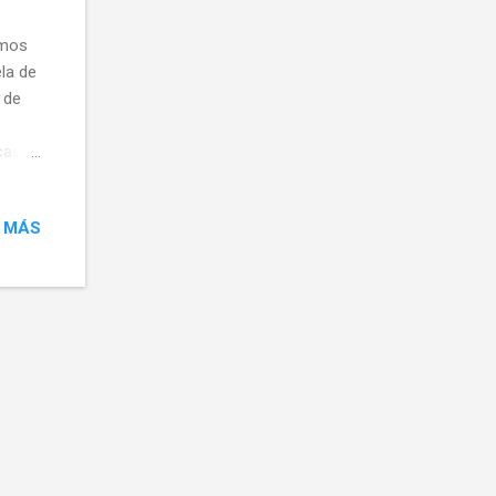
emos
la de
 de
casa
 MÁS
s
ante
rma de
,65
intura