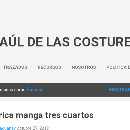
Ir al contenido principal
BAÚL DE LAS COSTUR
TRAZADOS
RECURSOS
NOSOTROS
POLÍTICA 
quetadas como
Únicosé
MOSTRAR
rica manga tres cuartos
naguanay
octubre 27, 2018