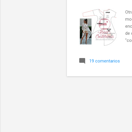
a
Otr
s
mod
enc
de 
"co
dis
ves
19 comentarios
tra
man
amp
oja
Hac
por
hac