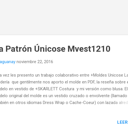
a Patrón Únicose Mvest1210
naguanay
noviembre 22, 2016
a vez les presento un trabajo colaborativo entre +Moldes Unicose L
dería que gentilmente nos aporto el molde en PDF, la reseña sobre 
elo en vestido de +SKARLETT Costura y mi versión como blusa. El
elo original del molde es un vestido cruzado o envolvente (llamado
bién en otros idiomas Dress Wrap o Cache-Coeur) con lazada alre
la cintura para ajustar al cuerpo, Corte Princesa o Dior tanto en dela
o espalda y manga corta.
LEER