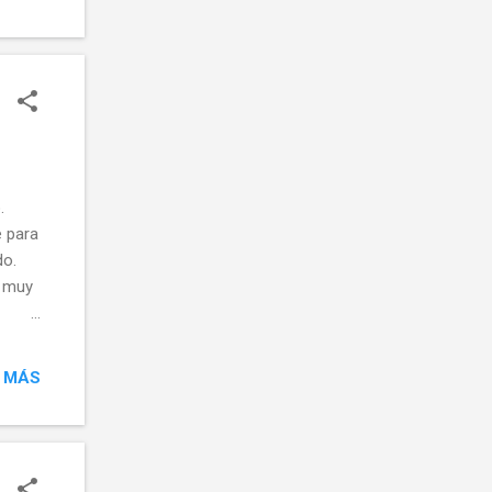
.
e para
do.
r muy
es
taron
 MÁS
a que
atrón