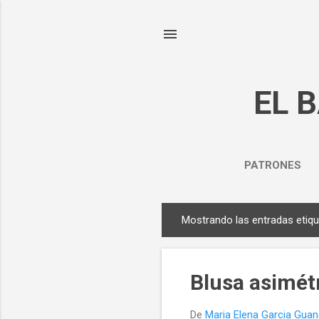
EL 
PATRONES
Mostrando las entradas eti
E
n
t
Blusa asimét
r
a
De
Maria Elena Garcia Gua
d