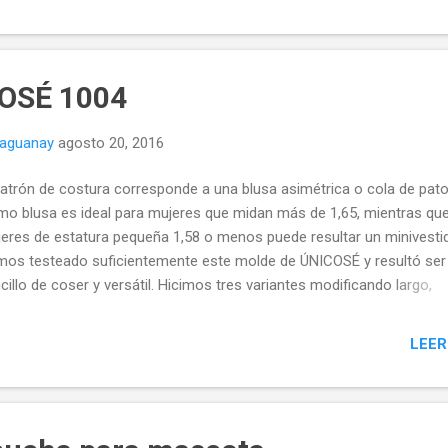
COSÉ 1004
naguanay
agosto 20, 2016
patrón de costura corresponde a una blusa asimétrica o cola de pato
o blusa es ideal para mujeres que midan más de 1,65, mientras qu
eres de estatura pequeña 1,58 o menos puede resultar un minivesti
os testeado suficientemente este molde de ÚNICOSÉ y resultó se
cillo de coser y versátil. Hicimos tres variantes modificando largo,
metría, escote y puños. Para cada variante utilizamos telas diferent
ton lycra (algodón licrado) grueso y fino y punto roma, y todas resul
LEER
 adecuadas para el modelo, lo que además lo hace utilitario para
erentes estaciones del año. Este es el esquema del molde de costur
stra el modelo tal cual es, al cual le hemos hecho algunas
ificaciones para llegar a los modelos que se mostraron arriba. El p