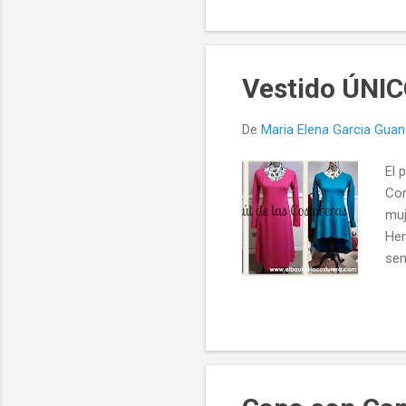
Vestido ÚNI
De
Maria Elena Garcia Gua
El 
Com
muj
Hem
sen
asi
cot
muy
dif
mue
mod