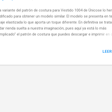
a variante del patrón de costura para Vestido 1004 de Únicose lo h
ificado para obtener un modelo similar. El modelo se presenta en te
aje elastizada lo que aporta un toque diferente. En definitiva se trata
dar rienda suelta a nuestra imaginación, pues aquí ya está lo más
mplicado" el patrón de costura que puedes descargar e imprimir en 
ponible en tallas XS-S-M-L. En el molde original las mangas de este
tido salen del hombro y una extensión para hacerlas largas. Como
LEER
bajaremos con una tela transparente lo que haremos será alargar la
gas desde el vestido hasta 3/4 del brazo. El escote origina es bast
lio y en V por delante, lo cerraremos yo diría hasta obtener una fo
l, sin embargo, queda a criterio de ustedes el que más les acomode.
er notar también que el molde está diseñado para mujeres altas +1
 lo que deben tomar sus medida del largo que desean a partir de la c
ia abajo tanto del dela...