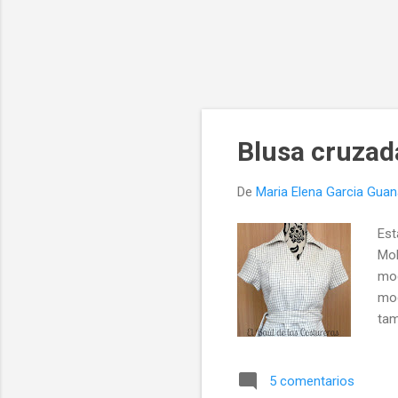
Blusa cruzad
De
Maria Elena Garcia Gua
Est
Mol
mod
mod
tam
de 
com
5 comentarios