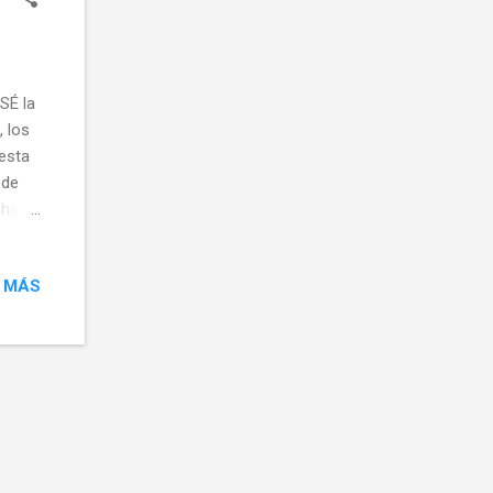
dos a
SÉ la
, los
esta
 de
ha y
ra una
 MÁS
ectiva
n
uyen
rimir
l