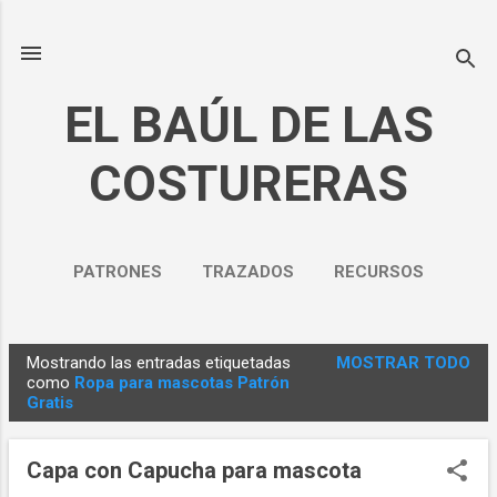
Ir al contenido principal
EL BAÚL DE LAS
COSTURERAS
PATRONES
TRAZADOS
RECURSOS
NOSOTROS
MÁS…
Mostrando las entradas etiquetadas
MOSTRAR TODO
POLÍTICA DE PRIVACIDAD
E
como
Ropa para mascotas Patrón
Gratis
n
t
r
Capa con Capucha para mascota
a