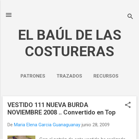
Ir al contenido principal
EL BAÚL DE LAS
COSTURERAS
PATRONES
TRAZADOS
RECURSOS
NOSOTROS
MÁS…
POLÍTICA DE PRIVACIDAD
VESTIDO 111 NUEVA BURDA
E
NOVIEMBRE 2008 .. Convertido en Top
n
t
De
Maria Elena Garcia Guanaguanay
junio 28, 2009
r
a