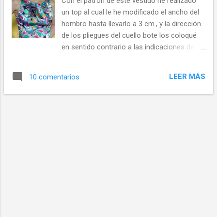
Con el patrón de este vestido he realizado
d
un top al cual le he modificado el ancho del
a
hombro hasta llevarlo a 3 cm., y la dirección
s
de los pliegues del cuello bote los coloqué
en sentido contrario a las indicaciones del
patrón.
LEER MÁS
10 comentarios