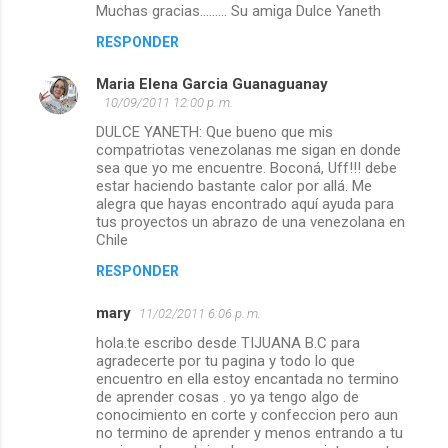
Muchas gracias......... Su amiga Dulce Yaneth
RESPONDER
Maria Elena Garcia Guanaguanay
10/09/2011 12:00 p. m.
DULCE YANETH: Que bueno que mis
compatriotas venezolanas me sigan en donde
sea que yo me encuentre. Boconá, Uff!!! debe
estar haciendo bastante calor por allá. Me
alegra que hayas encontrado aquí ayuda para
tus proyectos un abrazo de una venezolana en
Chile
RESPONDER
mary
11/02/2011 6:06 p. m.
hola.te escribo desde TIJUANA B.C para
agradecerte por tu pagina y todo lo que
encuentro en ella estoy encantada no termino
de aprender cosas . yo ya tengo algo de
conocimiento en corte y confeccion pero aun
no termino de aprender y menos entrando a tu