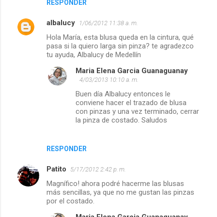
RESPONDER
albalucy
1/06/2012 11:38 a. m.
Hola María, esta blusa queda en la cintura, qué
pasa si la quiero larga sin pinza? te agradezco
tu ayuda, Albalucy de Medellín
Maria Elena Garcia Guanaguanay
4/03/2013 10:10 a. m.
Buen día Albalucy entonces le
conviene hacer el trazado de blusa
con pinzas y una vez terminado, cerrar
la pinza de costado. Saludos
RESPONDER
Patito
5/17/2012 2:42 p. m.
Magnífico! ahora podré hacerme las blusas
más sencillas, ya que no me gustan las pinzas
por el costado.