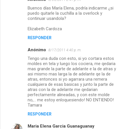
Buenos días María Elena, podría indicarme ¿si
puedo quitarle la cuchilla a la overlock y
continuar usandola?
Elizabeth Cardoza
RESPONDER
Anónimo
8/17/2011 4:40 p. m.
Tengo una duda con esto, si yo cortara estos
moldes en tela y luego los cociera, me qedaria
mas grande la parte de adelante e la de atras y
asi mismo mas larga la de adelante qe la de
atras, entonces si yo agarrara una remera
cualquiera de esas basicas y junto la parte de
atras con la de adelante me qedarian
perfectamente alineadas, y con este molde
no,... me estoy enloquesiendo! NO ENTIENDO!
Tamara
RESPONDER
Maria Elena Garcia Guanaguanay