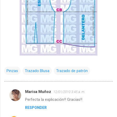
Pinzas
Trazado Blusa
Trazado de patrón
Marisa Muñoz
12/01/2010 3:45 a. m.
C
Perfecta la explicación!! Gracias!!
o
RESPONDER
m
e