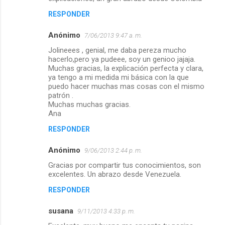
RESPONDER
Anónimo
7/06/2013 9:47 a. m.
Jolineees , genial, me daba pereza mucho
hacerlo,pero ya pudeee, soy un genioo jajaja.
Muchas gracias, la explicación perfecta y clara,
ya tengo a mi medida mi básica con la que
puedo hacer muchas mas cosas con el mismo
patrón .
Muchas muchas gracias.
Ana
RESPONDER
Anónimo
9/06/2013 2:44 p. m.
Gracias por compartir tus conocimientos, son
excelentes. Un abrazo desde Venezuela.
RESPONDER
susana
9/11/2013 4:33 p. m.