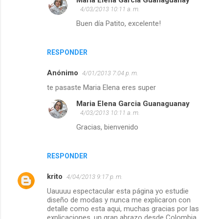
Maria Elena Garcia Guanaguanay
4/03/2013 10:11 a. m.
Buen día Patito, excelente!
RESPONDER
Anónimo
4/01/2013 7:04 p. m.
te pasaste Maria Elena eres super
Maria Elena Garcia Guanaguanay
4/03/2013 10:11 a. m.
Gracias, bienvenido
RESPONDER
krito
4/04/2013 9:17 p. m.
Uauuuu espectacular esta página yo estudie
diseño de modas y nunca me explicaron con
detalle como esta aqui, muchas gracias por las
explicaciones, un gran abrazo desde Colombia