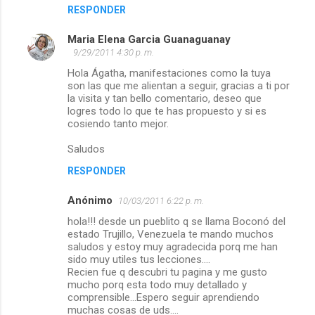
RESPONDER
Maria Elena Garcia Guanaguanay
9/29/2011 4:30 p. m.
Hola Ágatha, manifestaciones como la tuya
son las que me alientan a seguir, gracias a ti por
la visita y tan bello comentario, deseo que
logres todo lo que te has propuesto y si es
cosiendo tanto mejor.
Saludos
RESPONDER
Anónimo
10/03/2011 6:22 p. m.
hola!!! desde un pueblito q se llama Boconó del
estado Trujillo, Venezuela te mando muchos
saludos y estoy muy agradecida porq me han
sido muy utiles tus lecciones....
Recien fue q descubri tu pagina y me gusto
mucho porq esta todo muy detallado y
comprensible...Espero seguir aprendiendo
muchas cosas de uds....