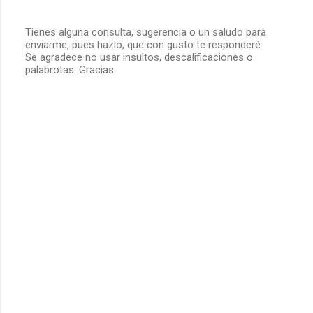
Tienes alguna consulta, sugerencia o un saludo para
enviarme, pues hazlo, que con gusto te responderé.
P
Se agradece no usar insultos, descalificaciones o
u
palabrotas. Gracias
b
l
i
c
a
r
u
n
c
o
m
e
n
t
a
r
i
o