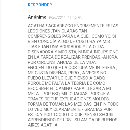
RESPONDER
Anónimo
9/26/2011 4:14 p. m.
AGATHA ! AGRADEZCO ENORMEMENTE ESTAS
LECCIONES ,TAN CLARAS TAN
COMPRENSIBLES PARA LA QUE , COMO YO. SI
BIEN CONOCÍA ALGO DE COSTURA YA MIS
TIAS ERAN UNA BORDADOR Y LA OTRA
DISEÑADORA Y MODISTA, NUNCA INCURSIONÉ
EN LA TAREA DE REALIZAR PRENDAS.-AHORA,
PÒR CIRCUNSTANCIAS DE LA VIDA,
ENCUENTRO QUE LA COSTURA ME INTERESA ,
ME GUSTA DISEÑAR, PERO , A VECES NO
PUEDO LLEVAR LO QUE PIENSO A CABO,
PORQUE ME FALTA LA TEORIA DE COMO
RECORRER EL CAMINO, PARA LLEGAR A MI
META.- POR ESO, MIL GRACIAS, PORQUE A
TRAVÉS DE TUS EXPLICACIONES MOLDES,
FORMA DE TOMAR LAS MEDIDAS, EN FIN TODO
LO VEO MUY CLARAMENTE.- GRACIAS POR
ESTO, Y POR TOODO LO QUE PIENSO SEGUIR
APRENDIENDO DE UDS.- SU AMIGA DE BUENOS
AIRES AGATHA