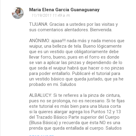
Maria Elena Garcia Guanaguanay
11/19/2011 11:49 a. m.
TIJUANA: Gracias a ustedes por las visitas y
sus comentarios alentadores. Bienvenida.
ANÒNIMO: ajaaa!!! nada más y nada menos que
wuipur, una belleza de tela. Bueno lógicamente
que es un vestido que obligatoriamente debe
llevar forro, bueno, pues en el forro es donde
se van a aplicar las pinzas y dependiendo de lo
que seda el wuipur habrá que hacer o no pinzas
para poder entallarlo. Publicaré el tutorial para
un vestido básico que queda justado, que ya he
probado en mi. Saludos
ALBALUCY: Si te refieres a la pinza de cintura,
pues no se prolonga, no es necesario. Si te fijas
este tutorial es más bien para una blusa corta
si la quieres alargar agrega los Puntos 12 y 13
del Trazado Básico Parte superior del Cuerpo
(Blusa Básica) y recuerda que ésta NO es una
prenda que queda entallada al cuerpo. Saludos