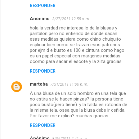
RESPONDER
Anónimo
3/27/2011 12:55 a. m.
hola la verdad me interesa lo de la blusas y
pantalon pero no entiendo de donde sacan
esas medidas quisiera como chino chuiquito
esplicar bien como se trazan esos patrones
por ejm d e busto es 100 e cintura como hago
es un papel especial con margenes medidas
ocomo para sacar el escote y la ziza gracias
RESPONDER
martoba
7/31/2011 11:00 p. m.
A una blusa de un solo hombro en una tela que
no estira se le hacen pinzas? la persona tiene
poco busto(pero tiene). y la falda es rotonda de
la misma tela. osea que la blusa debe ir ceñida.
Por favor me explica? muchas gracias.
RESPONDER
Anónimo
8/05/2011 2:41 p. m.