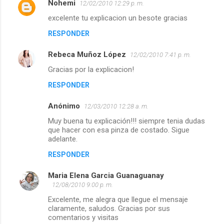
Nohemi
12/02/2010 12:29 p. m.
n
excelente tu explicacion un besote gracias
t
RESPONDER
a
r
Rebeca Muñoz López
12/02/2010 7:41 p. m.
i
Gracias por la explicacion!
o
RESPONDER
s
Anónimo
12/03/2010 12:28 a. m.
Muy buena tu explicación!!! siempre tenia dudas
que hacer con esa pinza de costado. Sigue
adelante.
RESPONDER
Maria Elena Garcia Guanaguanay
12/08/2010 9:00 p. m.
Excelente, me alegra que llegue el mensaje
claramente, saludos. Gracias por sus
comentarios y visitas