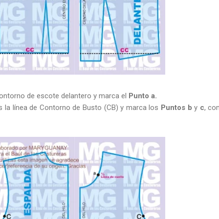
ontorno de escote delantero y marca el
Punto a.
les la línea de Contorno de Busto (CB) y marca los
Puntos b
y
c
, co