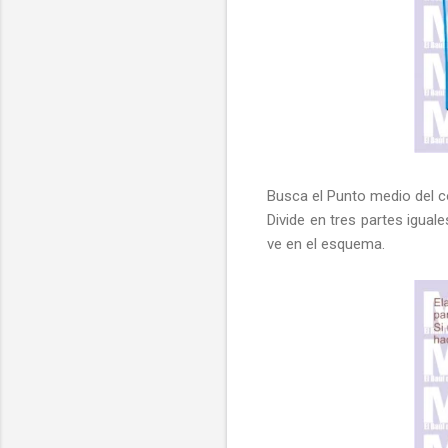
Busca el Punto medio del c
Divide en tres partes igua
ve en el esquema.