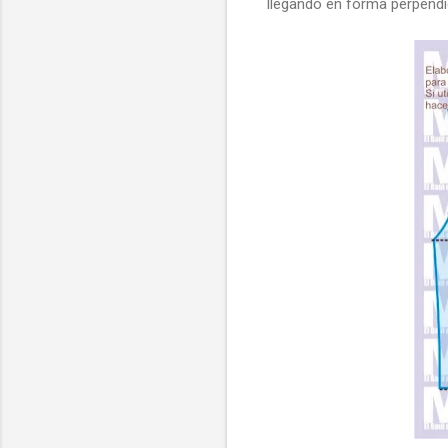
llegando en forma perpendic