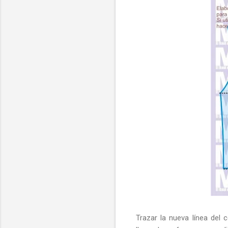
Trazar la nueva línea del 