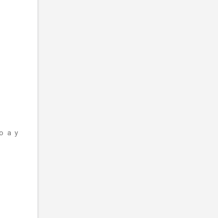
o a y