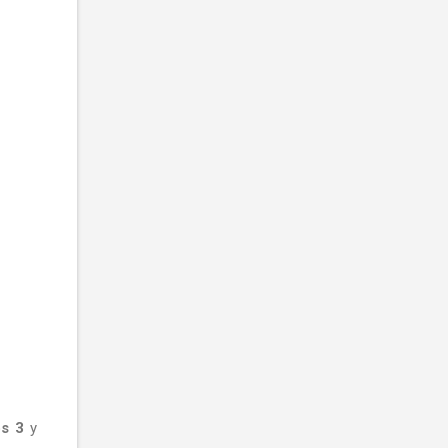
s 3
y