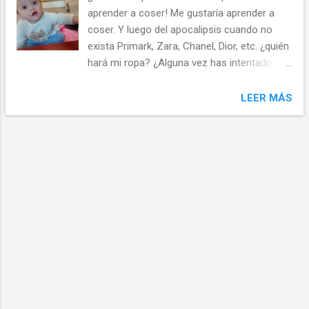
que adquieras el patrón de costura en
aprender a coser! Me gustaría aprender a
presentación individual o adjunto a una
coser. Y luego del apocalipsis cuando no
revista, debes revisar su tabla de tallas y
exista Primark, Zara, Chanel, Dior, etc. ¿quién
medidas para encontrar la que más se
hará mi ropa? ¿Alguna vez has intentado
acerque a la tuya. La numeración de las
coser algo? quizás hayas visto a alguien de
tallas es diferente dependiendo de la región
tu familia con una aguja en la mano
LEER MÁS
donde se fabrica: 2) Patrones de costura
cosiendo un botón de una camisa, a tu
multitallas : esto quiere decir que los moldes
bisabuela acelerando el pedal de una
de costura comerciales suelen ser impres...
máquina de coser. Eres de los que tiene
alguna (o muchas) prendas de vestir
guardadas en el closet porque le hace falta
algún remiendo pero allí va quedando a la
espera de que te decidas agarrar una aguja e
hilo o desenpolvar la máquina de coser de tu
mamá. Nadie nace aprendido, dice el dicho.
Como aprender a leer y escribir la costura
también puede ser una tarea más en nuestra
vida y quizás nos salvará de gastos extras o