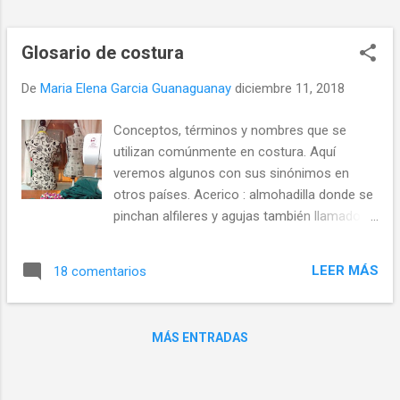
frustraciones futuras. ¿Cómo prepararse
para comenzar a coser? 5 cosas que debes
saber para comenzar a coser y no morir en
Glosario de costura
el intento. Aprender a coser no tiene que
De
Maria Elena Garcia Guanaguanay
convertirse en una actividad frustr...
diciembre 11, 2018
Conceptos, términos y nombres que se
utilizan comúnmente en costura. Aquí
veremos algunos con sus sinónimos en
otros países. Acerico : almohadilla donde se
pinchan alfileres y agujas también llamado
alfiletero Atraque : llamado también remate.
Se hace al comienzo y final de una costura
LEER MÁS
18 comentarios
manual o a máquina, consiste en dar una o
dos puntadas atrás y adelante para evitar
que las costuras se deshagan. Bajo :
MÁS ENTRADAS
También llamado basta, ruedo o dobladillo ,
es el doblez de tela que se hace como
terminación en los cantos inferiores de las