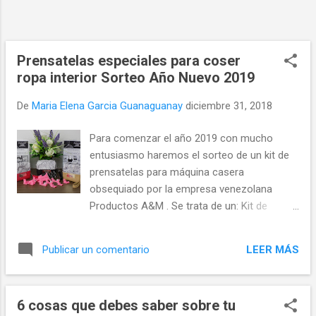
confeccionar ropas con telas rústicas de
lana, algodón, yute, cáñamo y las culturas
más antiguas fabricaban telas finas tejidas
con capullos del gusano de seda, todas
Prensatelas especiales para coser
ellas se cosían con agujas de piedra,
ropa interior Sorteo Año Nuevo 2019
madera, hueso y espinas...
De
Maria Elena Garcia Guanaguanay
diciembre 31, 2018
Para comenzar el año 2019 con mucho
entusiasmo haremos el sorteo de un kit de
prensatelas para máquina casera
obsequiado por la empresa venezolana
Productos A&M . Se trata de un: Kit de
prensatelas con 4 pies para máquina de
coser casera de vástago bajo especiales
LEER MÁS
Publicar un comentario
para coser ropa íntima que facilitan la
aplicación de cintas elásticas, bies elástico,
sobrehilado con simulador overlock y
6 cosas que debes saber sobre tu
sujetador de argollas. Además su estuche y