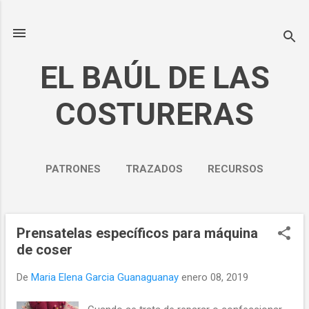
Ir al contenido principal
EL BAÚL DE LAS
COSTURERAS
PATRONES
TRAZADOS
RECURSOS
NOSOTROS
MÁS…
POLÍTICA DE PRIVACIDAD
Prensatelas específicos para máquina
E
de coser
n
t
De
Maria Elena Garcia Guanaguanay
enero 08, 2019
r
a