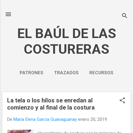
Ir al contenido principal
EL BAÚL DE LAS
COSTURERAS
PATRONES
TRAZADOS
RECURSOS
NOSOTROS
MÁS…
POLÍTICA DE PRIVACIDAD
La tela o los hilos se enredan al
E
comienzo y al final de la costura
n
t
De
Maria Elena Garcia Guanaguanay
enero 20, 2019
r
a