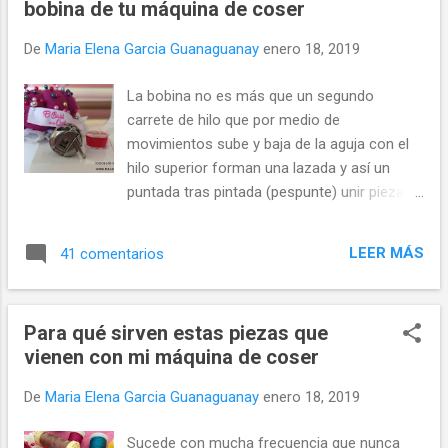
bobina de tu máquina de coser
la culpable sea la pelusa. Así es, esos
pequeños trozos de pelusa y polvo que se
De
Maria Elena Garcia Guanaguanay
enero 18, 2019
acumulan en la máquina de coser,
especialmente dentro y alrededor de la caja
La bobina no es más que un segundo
de la bobina, pueden causar un sinfín de
carrete de hilo que por medio de
dificultades en el momento menos
movimientos sube y baja de la aguja con el
oportuno. Pero me pregunto yo ¿existe un
hilo superior forman una lazada y así un
momento oportuno para que se trabe la
puntada tras pintada (pespunte) unir piezas
máquina de coser?😂😂😂 Hoy lo he
de tela. Aunque hoy día los mecanismos y
comprobado, en mi proyecto de la pantaleta
piezas de las máquinas de coser son cada
BC111 para demostrar el prensatelas de
LEER MÁS
41 comentarios
vez más estándar aún puede existir
Productos A&M , piezas cortadas,
pequeñas diferencias entre marcas y
materiales dispuestos, prensatelas instalado
modelos por lo que posiblemente lo que use
y al minuto de comenzar el hi...
Para qué sirven estas piezas que
una máquina quizás no sirva en otra. Por
vienen con mi máquina de coser
eso -por más trillado que parezca- siempre
hay que consultar el manual de
De
Maria Elena Garcia Guanaguanay
enero 18, 2019
funcionamiento de nuestra máquina de
coser antes de experimentar con piezas o
Sucede con mucha frecuencia que nunca