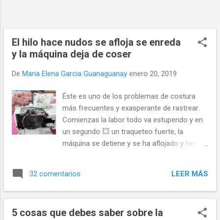
estamos terminando llegamos justo al orillo
de la tela o quizás un poco más dejando la
tela fuera del área de costura, al retroceder
el sube y baja de la costura tropieza con la
El hilo hace nudos se afloja se enreda
tel...
y la máquina deja de coser
De
Maria Elena Garcia Guanaguanay
enero 20, 2019
Éste es uno de los problemas de costura
más frecuentes y exasperante de rastrear.
Comienzas la labor todo va estupendo y en
un segundo 💥 un traqueteo fuerte, la
máquina se detiene y se ha aflojado y hecho
nudos por el lado posterior de la labor de
costura. Si luego de haber hecho como yo:
LEER MÁS
32 comentarios
cambiar tipos de hilos, probar diferentes
agujas, cambiar la tensión o toda una
combinación de estas posibles causas sin
5 cosas que debes saber sobre la
obtener la solución, entonces seguramente