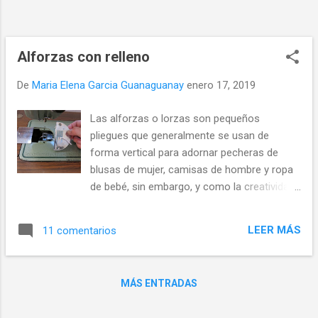
suministran algunos accesorios que no son
comunes en máquinas con soportes
horizontales. Estos son los topes de hilo y
malla. Si utiliza hilos que se devanan
Alforzas con relleno
fácilmente del carrete como nylon
De
Maria Elena Garcia Guanaguanay
enero 17, 2019
trasnparente, metálicos y algunos de rayón,
c...
Las alforzas o lorzas son pequeños
pliegues que generalmente se usan de
forma vertical para adornar pecheras de
blusas de mujer, camisas de hombre y ropa
de bebé, sin embargo, y como la creatividad
no tiene límites puedes crear formas con
ellas. Algunas máquinas de coser cuentan
LEER MÁS
11 comentarios
con una planchuela con orificio adicional
para pasar cordón o tanza según el
proyecto que vaya a realizar. También existe
MÁS ENTRADAS
un prensatelas especial para coser con
cordón que tienen en su parte inferior varios