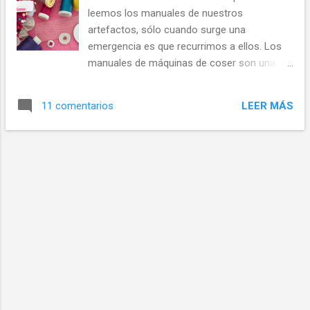
accesorios que no vienen con ella. Máquinas
leemos los manuales de nuestros
cuyas bobinas tienen ligeras diferencias con
artefactos, sólo cuando surge una
las de otras marcas son: Husqvarna Viking,
emergencia es que recurrimos a ellos. Los
BabyLoock, Bernina. La mayoría de las
manuales de máquinas de coser son una
máquinas de costo bajo han estandarizado
herramienta invaluable cuando se trata de
los accesorios de las mismas, sin embargo
entender cómo usar correctamente su
los accesorios las máquinas de alta gama
LEER MÁS
11 comentarios
máquina de coser. Estos libros guían al
pueden que no sean totalmente compatibles
usuario a través de cada aspecto de la
con tu máquina de coser económica . 1.
máquina de coser, qué tareas puede realizar,
Tipos de bobinas Ya sa...
y cómo operar y resolver los problemas de
su modelo particular de máquina. Prestar
atención a estos librillos a medida que
conocemos nuestra máquina nos ahorra
tiempo y algunas frustraciones. En ellos
encontrará la explicación de cada uno de los
accesorios que vienen con su máquina de
coser. En los modelos de máquinas con
soportes de hilo vertical y horizontal se