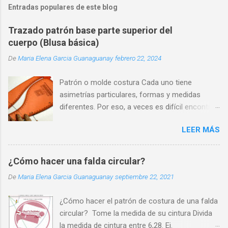
Entradas populares de este blog
Trazado patrón base parte superior del
cuerpo (Blusa básica)
De
Maria Elena Garcia Guanaguanay
febrero 22, 2024
Patrón o molde costura Cada uno tiene
asimetrías particulares, formas y medidas
diferentes. Por eso, a veces es difícil encontrar
una prenda que se adapte perfectamente a
LEER MÁS
nuestra silueta y que nos haga sentir cómodos
y seguros.
¿Cómo hacer una falda circular?
De
Maria Elena Garcia Guanaguanay
septiembre 22, 2021
¿Cómo hacer el patrón de costura de una falda
circular? Tome la medida de su cintura Divida
la medida de cintura entre 6,28. Ej.