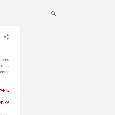
. Como
ro les
uenten
PARTE
za de
PINZA
enes: