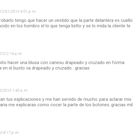
12/01/2010 4:01 p. m.
robarlo tengo que hacer un vestido que la parte delantera es cuello
cido en los hombro el lo que tenga listto y se lo mida la cliente te
10 2:14 a. m.
sito hacer una blusa con canesu drapeado y cruzado en forma
 en el busto va drapeado y cruzado . gracias
5/2010 1:40 a. m.
an tus explicaciones y me han servido de mucho..para aclarar mis
ria me explicaras como cocer la parte de los botones..gracias mil
0 8:17 p. m.