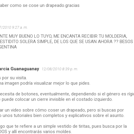
saber como se cose un drapeado.gracias
7/2010 9:27 a. m.
NTE MUY BUENO LO TUYO, ME ENCANTA RECIBIR TU MOLDERIA,
ESTIDITO SOLERA SIMPLE, DE LOS QUE SE USAN AHORA ?? BESOS 
GENTINA
arcia Guanaguanay
12/08/2010 8:39 p. m.
 por su visita.
 imagen podría visualizar mejor lo que pides.
ecesita de botones, eventualmente, dependiendo si el género es ríg
e puede colocar un cierre invisible en el costado izquierdo.
car un video sobre cómo coser un drapeado, pero si buscas por
to unos tutoriales bien completos y explicativos sobre el asunto.
 que te refiere a un simple vestido de tiritas, pues busca por la
OS y allí encontrarás varios moldes.