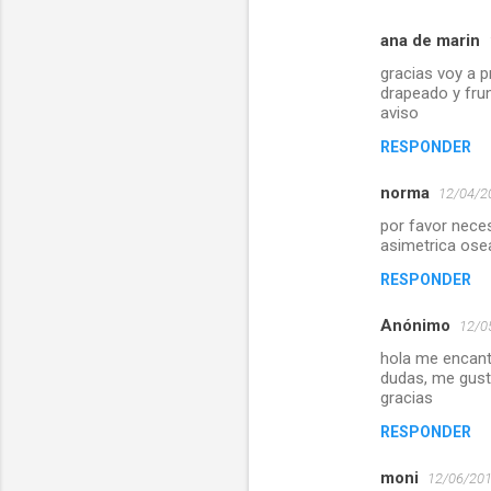
ana de marin
C
gracias voy a p
o
drapeado y frun
m
aviso
e
RESPONDER
n
norma
12/04/20
t
por favor nece
a
asimetrica osea
r
RESPONDER
i
Anónimo
o
12/0
s
hola me encant
dudas, me gusta
gracias
RESPONDER
moni
12/06/201