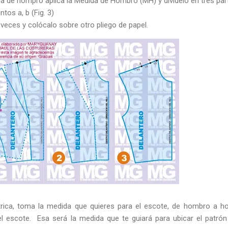
nea de hompro aplica la Medida de Hombro (MH) y divídelo en tres par
tos a, b (Fig. 3)
veces y colócalo sobre otro pliego de papel.
rica, toma la medida que quieres para el escote, de hombro a 
el escote. Esa será la medida que te guiará para ubicar el patrón