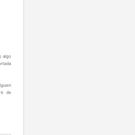
s algo
ortada
lguien
ré de