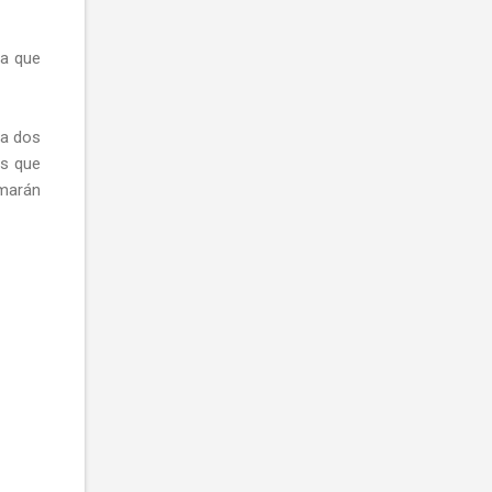
da que
za dos
es que
rmarán