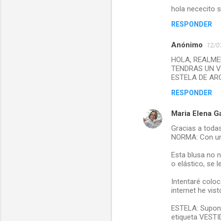
hola nececito 
RESPONDER
Anónimo
12/0
HOLA, REALME
TENDRAS UN V
ESTELA DE AR
RESPONDER
Maria Elena G
Gracias a todas
NORMA: Con una
Esta blusa no n
o elástico, se l
Intentaré colo
internet he vis
ESTELA: Supongo
etiqueta VESTID