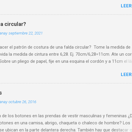
LEER
a circular?
uanay
septiembre 22, 2021
cer el patrón de costura de una falda circular? Tome la medida de
ivida la medida de cintura entre 6,28. Ej. 70cm/6,28=11cm. Ate un co
Sobre un pliego de papel, fije en una esquina el cordón y a 11cm el lá
 resultado de la operación anterior que llamaremos Radio de Cintura
LEER
o el cordón y lápiz como compás trace una línea curva de un extrem
papel. Desde la misma esquina fije el cordón con la medida de Radio
ás el largo de falda deseado y trace otra línea circular de extremo a
s
Si tiene más experiencia puede hacer este trazado directamente en 
uanay
octubre 26, 2016
ánta tela se necesita para una falda circular? El largo de la falda es e
terminante para calcular la tela necesaria. Si desea confeccionar la 
n de los botones en las prendas de vestir masculinas y femeninas 
la pieza opte por telas de doble ancho, es decir, de 2,80 a 3,00 met
botones en una camisa, abrigo, chaqueta o chaleco de hombre? Los
a recomendación importante, trace el patrón de costura ant...
se ubican en la parte delantera derecha. También hay que destacar 