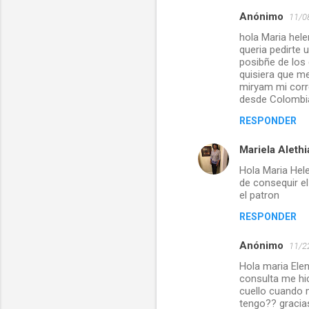
Anónimo
11/0
a
hola Maria hel
r
queria pedirte 
i
posibñe de los
quisiera que m
o
miryam mi cor
s
desde Colombi
RESPONDER
Mariela Alethi
Hola Maria Hele
de consequir e
el patron
RESPONDER
Anónimo
11/2
Hola maria Elen
consulta me hi
cuello cuando 
tengo?? gracia