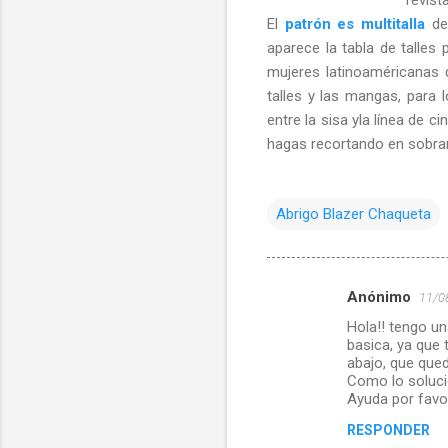
El
patrón es multitalla
de
aparece la tabla de talle
mujeres latinoaméricanas d
talles y las mangas, para 
entre la sisa yla línea de c
hagas recortando en sobran
Abrigo Blazer Chaqueta
Anónimo
11/0
C
Hola!! tengo u
o
basica, ya que
m
abajo, que qued
Como lo soluci
e
Ayuda por favor
n
RESPONDER
t