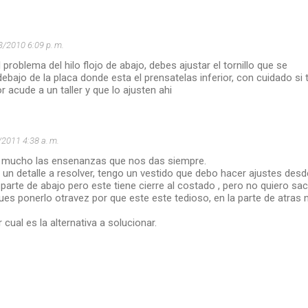
3/2010 6:09 p. m.
 problema del hilo flojo de abajo, debes ajustar el tornillo que se
ebajo de la placa donde esta el prensatelas inferior, con cuidado si 
r acude a un taller y que lo ajusten ahi
2011 4:38 a. m.
 mucho las ensenanzas que nos das siempre.
un detalle a resolver, tengo un vestido que debo hacer ajustes desd
a parte de abajo pero este tiene cierre al costado , pero no quiero sa
pues ponerlo otravez por que este este tedioso, en la parte de atras 
cual es la alternativa a solucionar.