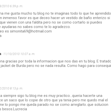
8/2010 6:39 p. m.
ena me gusta mucho tu blog no te imaginas todo lo que he aprendido
un inmenso favor es que deceo hacer un vestido de baño enterizo si
 que vienen con una faldita pero no se como cortarlo si puedes
e ayudaras no sabes como te lo agradezco.
reo es simonita69@hotmail.com
a
a
11/10/2010 10:07 a. m.
na gracias por toda la informacion que nos das en tu blog. E tratad
l jacket de Burda pero no se nada resulta. Como hago para consequi
2/2010 8:13 p. m.
a siempre sigo tu blog me es muy practico...queria hacerte una
ce un saco que lo copie de otro que ya tenia pero me quedo mal el
me lo pongo me queda parado no se como arreglarlo..que solucion
s besos.Lucrecia