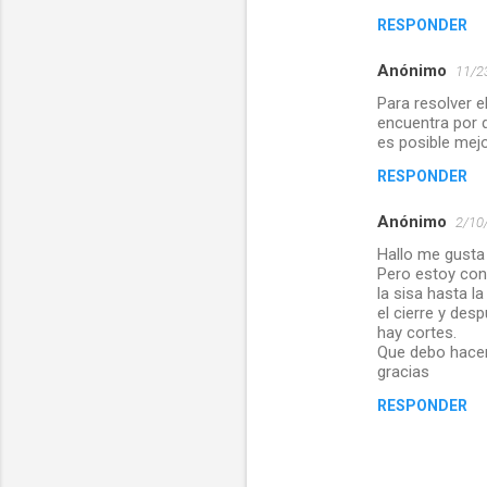
RESPONDER
Anónimo
11/2
Para resolver el
encuentra por d
es posible mejo
RESPONDER
Anónimo
2/10/
Hallo me gusta
Pero estoy con 
la sisa hasta l
el cierre y des
hay cortes.
Que debo hacer 
gracias
RESPONDER