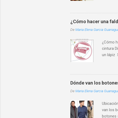
¿Cómo hacer una fald
De
Maria Elena Garcia Guanag
¿Cómo ha
cintura D
un lápiz 
(11 es el
Utilizand
otro del 
cintura m
Dónde van los botone
extremo. 
De
Maria Elena Garcia Guanag
tela. ¿Cu
factor de
Ubicació
en una so
van los 
ancho. Un
botones 