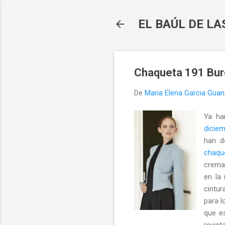
EL BAÚL DE L
Chaqueta 191 Burd
De
Maria Elena Garcia Gua
Ya ha
dicie
han de
chaqu
cremal
en la
cintur
para l
que es
revista