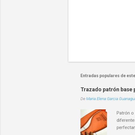
o
m
e
n
t
a
r
i
o
Entradas populares de este
Trazado patrón base p
De
Maria Elena Garcia Guanag
Patrón o
diferente
perfecta