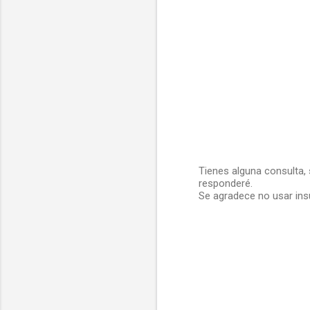
Tienes alguna consulta,
responderé.
P
Se agradece no usar insu
u
b
l
i
c
a
r
u
n
c