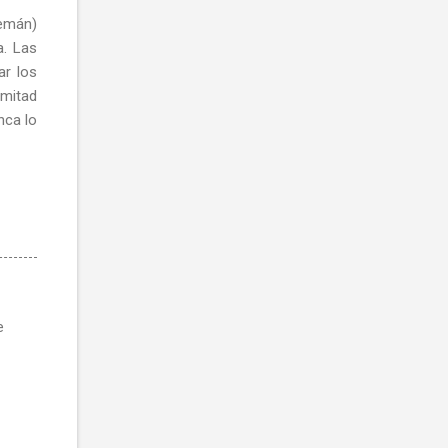
lemán)
a. Las
ar los
 mitad
nca lo
e