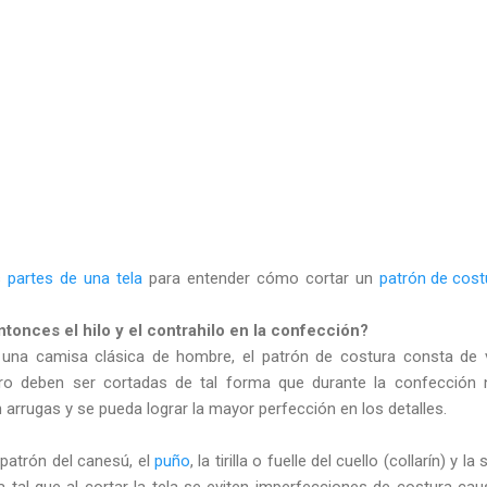
s
partes de una tela
para entender cómo cortar un
patrón de cost
tonces el hilo y el contrahilo en la confección?
a camisa clásica de hombre, el patrón de costura consta de v
tro deben ser cortadas de tal forma que durante la confección
arrugas y se pueda lograr la mayor perfección en los detalles.
 patrón del canesú, el
puño
, la tirilla o fuelle del cuello (collarín) y la
tal que al cortar la tela se eviten imperfecciones de costura ca