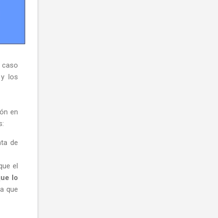
e caso
 y los
ión en
s:
nta de
que el
ue lo
za que