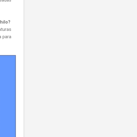
hilo?
aturas
a para