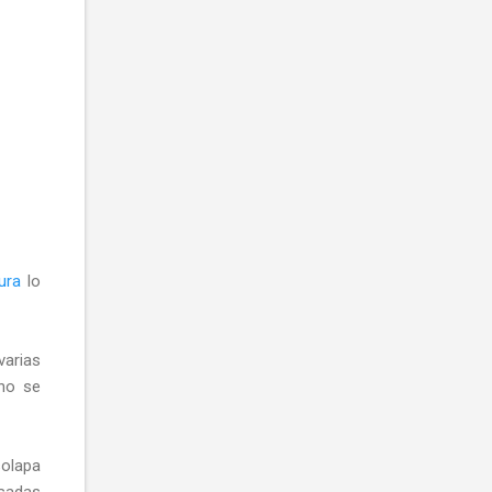
ura
lo
arias
 no se
 solapa
usadas