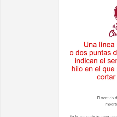
El sentido d
import
En la siguiente imagen ve