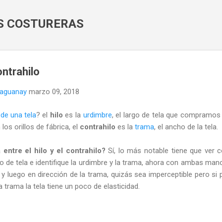
Ir al contenido principal
AS COSTURERAS
ontrahilo
naguanay
marzo 09, 2018
 de una tela
? el
hilo
es la
urdimbre
, el largo de tela que compramos
los orillos de fábrica, el
contrahilo
es la
trama
, el ancho de la tela.
 entre el hilo y el contrahilo?
Sí, lo más notable tiene que ver 
 de tela e identifique la urdimbre y la trama, ahora con ambas mano
 y luego en dirección de la trama, quizás sea imperceptible pero si 
 trama la tela tiene un poco de elasticidad.