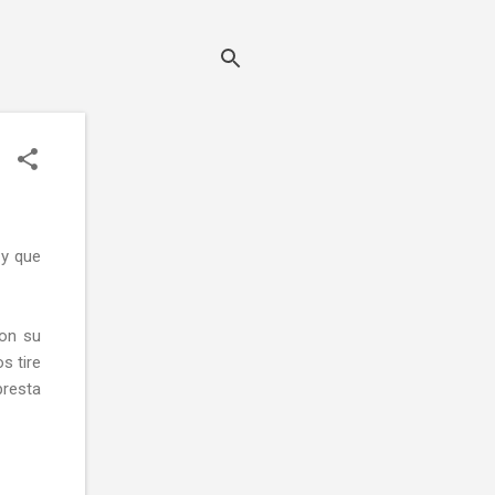
 y que
con su
s tire
presta