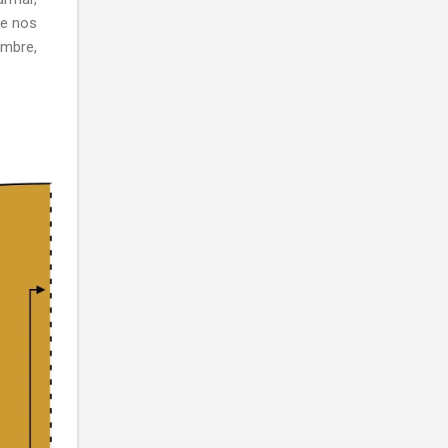
ue nos
imbre,