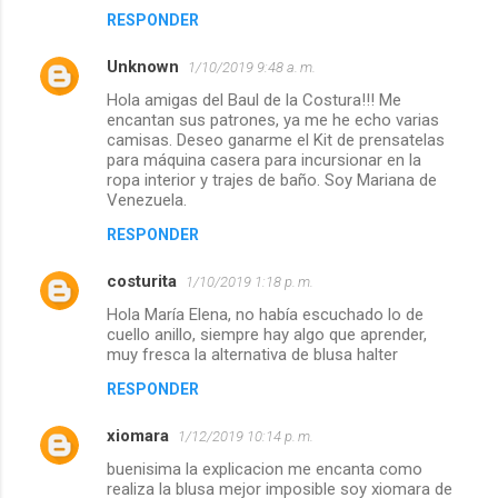
RESPONDER
Unknown
1/10/2019 9:48 a. m.
Hola amigas del Baul de la Costura!!! Me
encantan sus patrones, ya me he echo varias
camisas. Deseo ganarme el Kit de prensatelas
para máquina casera para incursionar en la
ropa interior y trajes de baño. Soy Mariana de
Venezuela.
RESPONDER
costurita
1/10/2019 1:18 p. m.
Hola María Elena, no había escuchado lo de
cuello anillo, siempre hay algo que aprender,
muy fresca la alternativa de blusa halter
RESPONDER
xiomara
1/12/2019 10:14 p. m.
buenisima la explicacion me encanta como
realiza la blusa mejor imposible soy xiomara de