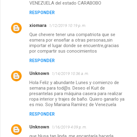
VENEZUELA del estado CARABOBO
RESPONDER
xiomara
1/12/2019 10:19 p. m.
Que chevere tener una compatriota que se
esmera por enseñar a otras personas,sin
importar el lugar donde se encuentre,gracias
por compartir sus conocimientos
RESPONDER
Unknown
1/14/2019 10:36 a. m.
Hola Feliz y abundante Lunes y comienzo de
semana para tod@s. Deseo el Kuit de
presantelas para máquina casera para realizar
ropa interior y trajes de baño. Quiero ganarlo ya
es mio. Soy Mariana Ramírez de Venezuela
RESPONDER
Unknown
1/16/2019 4:09 p. m.
que blusa tan linda, me encantaría hacerla,