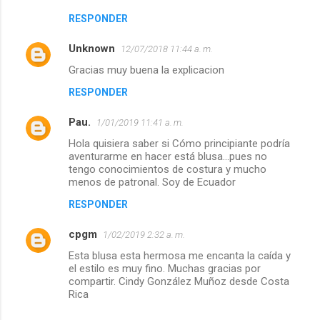
m
RESPONDER
e
Unknown
n
12/07/2018 11:44 a. m.
t
Gracias muy buena la explicacion
a
RESPONDER
r
Pau.
1/01/2019 11:41 a. m.
i
Hola quisiera saber si Cómo principiante podría
o
aventurarme en hacer está blusa...pues no
s
tengo conocimientos de costura y mucho
menos de patronal. Soy de Ecuador
RESPONDER
cpgm
1/02/2019 2:32 a. m.
Esta blusa esta hermosa me encanta la caída y
el estilo es muy fino. Muchas gracias por
compartir. Cindy González Muñoz desde Costa
Rica