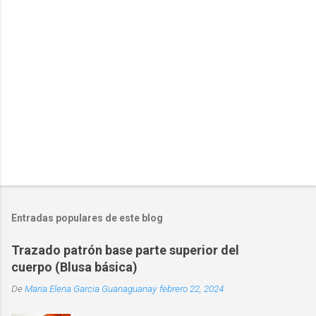
u
n
c
o
m
e
n
t
a
r
i
o
Entradas populares de este blog
Trazado patrón base parte superior del
cuerpo (Blusa básica)
De
Maria Elena Garcia Guanaguanay
febrero 22, 2024