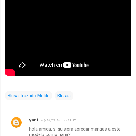
Blusa Trazado Molde
Blusas
yani
10/14/2018 5:00 a. m.
C
hola amiga, si quisiera agregar mangas a este
o
modelo cómo haría?