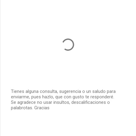
Tienes alguna consulta, sugerencia o un saludo para
enviarme, pues hazlo, que con gusto te responderé.
P
Se agradece no usar insultos, descalificaciones o
u
palabrotas. Gracias
b
l
i
c
a
r