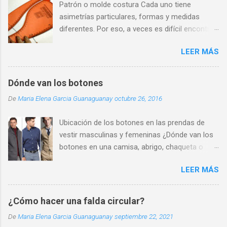
Patrón o molde costura Cada uno tiene
asimetrías particulares, formas y medidas
diferentes. Por eso, a veces es difícil encontrar
una prenda que se adapte perfectamente a
LEER MÁS
nuestra silueta y que nos haga sentir cómodos
y seguros.
Dónde van los botones
De
Maria Elena Garcia Guanaguanay
octubre 26, 2016
Ubicación de los botones en las prendas de
vestir masculinas y femeninas ¿Dónde van los
botones en una camisa, abrigo, chaqueta o
chaleco de hombre? Los botones se ubican en
LEER MÁS
la parte delantera derecha. También hay que
destacar que los botones para camisa de
caballero siempre deben ser pequeños de 1cm
¿Cómo hacer una falda circular?
de diámetro para la abertura frontal y de 8mm
De
Maria Elena Garcia Guanaguanay
septiembre 22, 2021
para las solapas del cuello (camisa azul de la